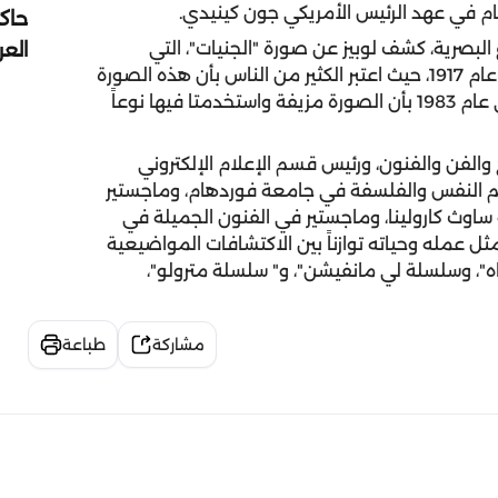
ام في عهد الرئيس الأمريكي جون كينيدي.
حاك
الع
البصرية، كشف لوبيز عن صورة "الجنيات"، التي
التقطتها المصورتان إلسي رايت، وفرانس جريفتش في عام 1917، حيث اعتبر الكثير من الناس بأن هذه الصورة
دليل على وجود الجنيات، إلى أن اعترفت المصورتان في عام 1983 بأن الصورة مزيفة واستخدمتا فيها نوعاً
والفن والفنون، ورئيس قسم الإعلام الإلكتروني
 النفس والفلسفة في جامعة فوردهام، وماجستير
ساوث كارولينا، وماجستير في الفنون الجميلة في
ل عمله وحياته توازناً بين الاكتشافات المواضيعية
ه"، وسلسلة لي مانفيشن"، و" سلسلة مترولو"،
مشاركة
طباعة