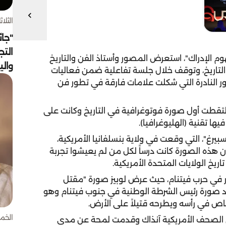
الثلاثاء 4 أغسط
"جائ
التج
وم الإدراك"، استعرض المصور وأستاذ الفن والتاريخ
وال
التاريخ، وتوقف خلال جلسة تفاعلية ضمن فعاليات
ور النادرة التي شكلت علامات فارقة في تطور فن
ل توماس لوبيز في بداية جلسته: "في العام 1826 التقطت أول صورة فوتوغرافية في التاريخ وكانت على
ا تقنية (الهليوغرافيا).
رغ"، التي وقعت في ولاية بنسلفانيا الأمريكية،
80 شخص، مشيراً إلى أن هذه الصورة كانت درساً لكل من لم يعيشوا تجربة
اريخ الولايات المتحدة الأمريكية.
ر في حرب فيتنام، حيث عرض لوبيز صورة "مقتل
صد صورة رئيس الشرطة الوطنية في جنوب فيتنام وهو
اص في رأسه ويطرحه قتيلاً على الأرض.
الخميس 30 
ي الصحف الأمريكية آنذاك وقدمت لمحة عن مدى