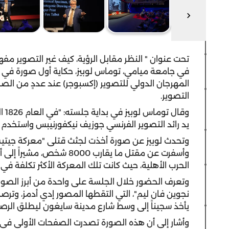
تحت عنوان " النظر مقابل الرؤية، كيف غير التصوير مفه
في جامعة ميامي، توماس لوبيز، حكاية أول صورة في 
المهرجان الدولي للتصوير (إكسبوجر) عند عددٍ من الص
التصوير.
وقا
يد رائد التصوير الفرنسي جوزيف نيكفورنيبس واستخدم فيه
وتحدث لوبيز عن صورة أخذت لجثث قتلى "معركة جيتيسبي
وأسفرت عن مقتل ما يقارب 00
الحرب الأهلية، حيث كانت تلك المعركة الأكثر تكلفة في ت
وتعرف الحضور خلال الجلسة على واحدة من أبرز الصو
نجوين فان ليم"، التي التقطها المصور إدي أدمز، وتر
يأخذ سجيناً إلى وسط شارع مدينة سايغون ليطلق الرص
وأشار إلى أن هذه الصورة تصدرت الصفحات الأولى ف