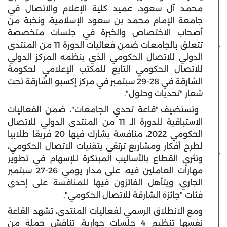
محمد آل سعود، عميد كلية الإعلام والاتصال في
جامعة الإمام محمد بن سعود الإسلامية،
ونخبة من
أصحاب الاختصاص والخبرة في جلسات متخصصة
تتعلق بالجامعات ضمن فعاليات الدورة 11 من المنتدى
الدولي للاتصال الحكومي ا
لذي ينظمه المركز الدولي
للاتصال الحكومي التابع للمكتب الإعلامي لحكومة
الشارقة في 28-29 سبتمبر في مركز إكسبو الشارقة تحت
شعار "تحديات وحلول".
وتستضيف "قاعة تحدي الجامعات"، ضمن الفعاليات
الاستباقية للدورة الـ 11 من المنتدى الدولي للاتصال
الحكومي 2022، منافسة يشارك فيها 20 فريقاً طلابياً
لطرح أفكار ومشاريع ترتقي بتقنيات الاتصال الحكومي،
وتثري القطاع بالأساليب المبتكرة للإسهام في تطوير
مهارات العاملين فيه، على مدار يومي 26-27 سبتمبر
الجاري، ويتأهل الفائزون فيها للمنافسة على إحدى
فئات "جائزة الشارقة للاتصال الحكومي".
ومع الانطلاق الرسمي لفعاليات المنتدى، تشهد القاعة
نفسها تنظيم 4 جلسات حوارية، تناقش جملة من