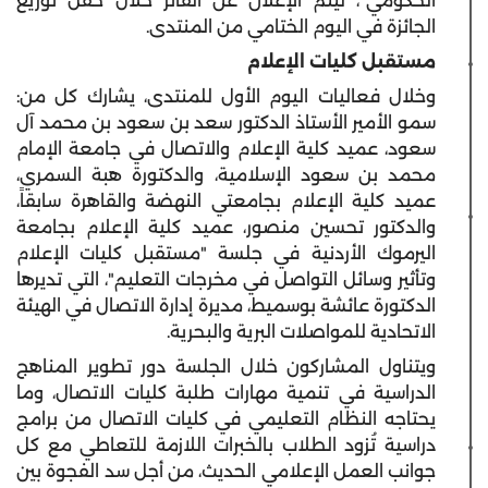
الحكومي"، ليتم الإعلان عن الفائز خلال حفل توزيع
الجائزة في اليوم الختامي من المنتدى.
مستقبل كليات الإعلام
وخلال فعاليات اليوم الأول للمنتدى، يشارك كل من:
سمو الأمير الأستاذ الدكتور سعد بن سعود بن محمد آل
سعود، عميد كلية الإعلام والاتصال في جامعة الإمام
محمد بن سعود الإسلامية، والدكتورة هبة السمري،
عميد كلية الإعلام بجامعتي النهضة والقاهرة سابقاً،
والدكتور تحسين منصور، عميد كلية الإعلام بجامعة
اليرموك الأردنية في جلسة
"مستقبل كليات الإعلام
وتأثير وسائل التواصل في مخرجات التعليم"
، التي تديرها
الدكتورة عائشة بوسميط، مديرة إدارة الاتصال في الهيئة
الاتحادية للمواصلات البرية والبحرية.
ويتناول المشاركون خلال الجلسة دور تطوير المناهج
الدراسية في تنمية مهارات طلبة كليات الاتصال، وما
يحتاجه النظام التعليمي في كليات الاتصال من برامج
دراسية تُزود الطلاب بالخبرات اللازمة للتعاطي مع كل
جوانب العمل الإعلامي الحديث، من أجل سد الفجوة بين