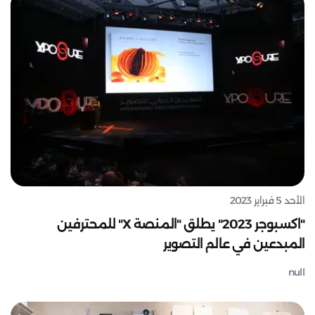
الأحد 5 فبراير 2023
"اكسبوجر 2023" يطلق "المنصة X" للمحترفين
المبدعين في عالم التصوير
null