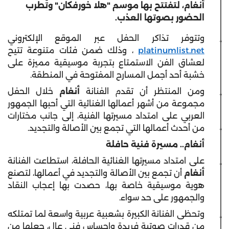
أنغام، لتفتتح بها موسم "هلا خورفكان" وتُطرب
الحضور بصوتها العذب.
وتتوفر تذاكر الحفل عبر الموقع الإلكتروني
platinumlist.net
، وذلك ضمن فئات متنوعة تتيح
لعشاق الفن الاستمتاع بتجربة موسيقية مميزة على
خشبة أحد أجمل المسارح المفتوحة في المنطقة.
ومن المنتظر أن تقدم الفنانة
أنغام
خلال الحفل
مجموعة من أشهر أعمالها الغنائية التي أحبها الجمهور
العربي على امتداد مسيرتها الفنية، إلى جانب مختارات
من أحدث أعمالها التي تجمع بين الأصالة والتجديد.
أنغام.. مسيرة فنية حافلة
على امتداد مسيرتها الغنائية الحافلة، استطاعت الفنانة
أنغام
أن تجمع بين الأصالة والتجديد في أعمالها، لتصنع
هوية موسيقية خاصة بها، حصدت بها إعجاب النقاد
والجمهور على حد سواء.
وتحظى الفنانة الكبيرة بشعبية عربية واسعة لما تمتلكه
من قدرات صوتية فريدة وإحساس فني عالٍ، جعلها من