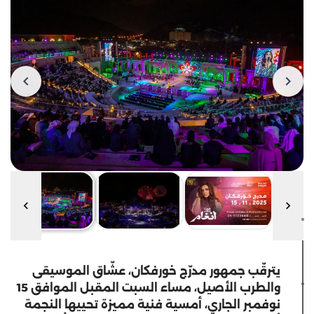
يترقّب جمهور مدرّج خورفكان، عشّاق الموسيقى
والطرب الأصيل، مساء السبت المقبل الموافق 15
نوفمبر الجاري، أمسية فنية مميزة تحييها النجمة