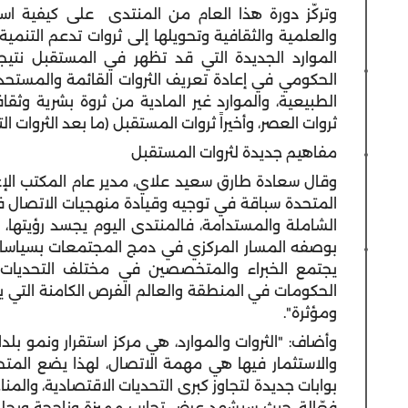
وتركّز دورة هذا العام من المنتدى على كيفية استث
والعلمية والثقافية وتحويلها إلى ثروات تدعم التنم
الموارد الجديدة التي قد تظهر في المستقبل نتيجة
الحكومي في إعادة تعريف الثروات القائمة والمستحدث
الطبيعية، والموارد غير المادية من ثروة بشرية وثقا
ثروات العصر، وأخيراً ثروات المستقبل (ما بعد الثروات ال
مفاهيم جديدة لثروات المستقبل
وقال سعادة طارق سعيد علاي، مدير عام المكتب الإعل
المتحدة سباقة في توجيه وقيادة منهجيات الاتصال في
الشاملة والمستدامة، فالمنتدى اليوم يجسد رؤيتها، 
بوصفه المسار المركزي في دمج المجتمعات بسياسات 
يجتمع الخبراء والمتخصصين في مختلف التحديات 
الحكومات في المنطقة والعالم الفرص الكامنة التي ي
ومؤثرة".
وأضاف: "الثروات والموارد، هي مركز استقرار ونمو بل
والاستثمار فيها هي مهمة الاتصال، لهذا يضع المت
بوابات جديدة لتجاوز كبرى التحديات الاقتصادية، والمن
فعّالة، حيث سيشهد عرض تجارب مميزة وناجحة ويحلل