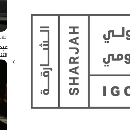
الثلاثاء 4 أغسط
عبد
الت