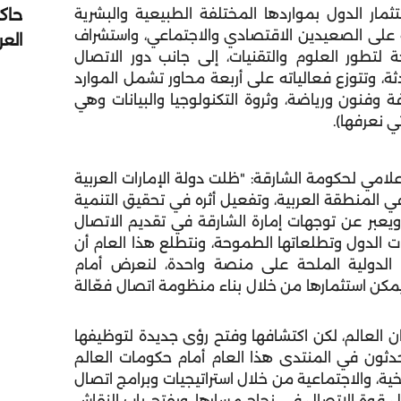
حاك
مار الدول بمواردها المختلفة الطبيعية والبشرية
ية على الصعيدين الاقتصادي والاجتماعي، واستشراف
الع
 لتطور العلوم والتقنيات، إلى جانب دور الاتصال
ة، وتتوزع فعالياته على أربعة محاور تشمل الموارد
فة وفنون ورياضة، وثروة التكنولوجيا والبيانات وهي
تي نعرفها).
امي لحكومة الشارقة: "ظلت دولة الإمارات العربية
 المنطقة العربية، وتفعيل أثره في تحقيق التنمية
ويعبر عن توجهات إمارة الشارقة في تقديم الاتصال
الدول وتطلعاتها الطموحة، ونتطلع هذا العام أن
الدولية الملحة على منصة واحدة، لنعرض أمام
مكن استثمارها من خلال بناء منظومة اتصال فعّالة
دان العالم، لكن اكتشافها وفتح رؤى جديدة لتوظيفها
حدثون في المنتدى هذا العام أمام حكومات العالم
اخية، والاجتماعية من خلال استراتيجيات وبرامج اتصال
 قوة الاتصال في نجاح مسارها، ويفتح باب النقاش