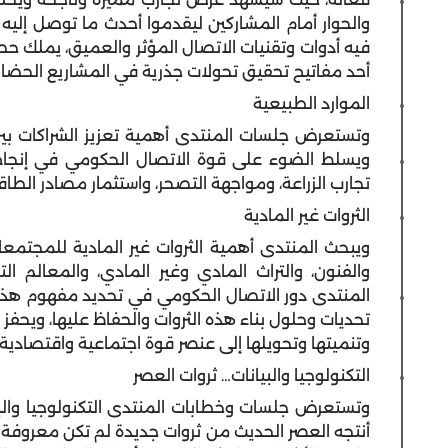
والحوار أمام المشاركين ليقدموا أحدث ما توصل إلي
فيه أدوات وتقنيات الاتصال المؤثر والعميق، يملك ح
أحد مفاتيح تحقيق تحولات جذرية في المشاريع الحضارية
الموارد الطبيعية
وتستعرض جلسات المنتدى أهمية تعزيز الشراكات بين ا
ويسلط الضوء على قوة الاتصال الحكومي في إنجاح ت
تجارب الزراعة، ومواجهة التصحر، واستثمار مصادر الطاق
الثروات غير المادية
ويبحث المنتدى أهمية الثروات غير المادية للمجتمعات
والفنون، والتراث المادي وغير المادي، والمعالم التا
المنتدى دور الاتصال الحكومي في تحديد مفهوم هذه ال
تحديات وحلول بناء هذه الثروات والحفاظ عليها، ويحفز 
وتنميتها وتحويلها إلى عنصر قوة اجتماعية واقتصادية.
التكنولوجيا والبيانات… ثروات العصر
وتستعرض جلسات وخطابات المنتدى التكنولوجيا والب
أنتجه العصر الحديث من ثروات جديدة لم تكن معروفة 