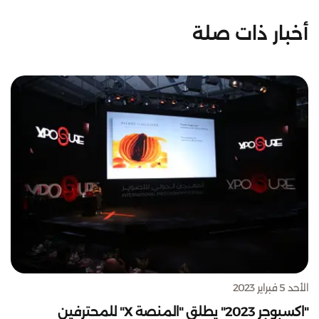
أخبار ذات صلة
الأحد 5 فبراير 2023
"اكسبوجر 2023" يطلق "المنصة X" للمحترفين