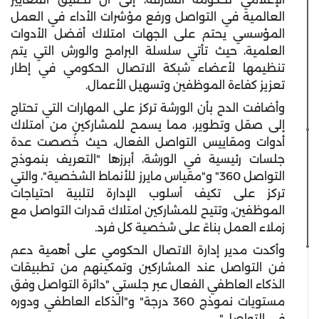
العالمية في التواصل ورفع مؤشرات الأداء في العمل
المؤسسي يحتم على الجهات امتلاك أفضل الأدوات
العلمية، حيث تأتي سلسلة البرامج والورش التي يتم
تنظيمها لأعضاء شبكة الاتصال الحكومي في إطار
تعزيز كفاءة الموظفين وتسهيل الأعمال.
وأضافت الدح بأن الورشة تركز على المهارات التي تحتاج
إلى صقل وتطوير، مما يسمح للمشاركين من امتلاك
أدوات ومقاييس التواصل الفعال، حيث خُصصت عدة
جلسات رئيسية في الورشة، أبرزها "التعريف بنموذج
التواصل 360" و"مقياس مايرز للأنماط الشخصية"، والتي
تركز على تكيف أسلوب الإدارة لتلبية احتياجات
الموظفين، وتتيح للمشاركين امتلاك قدرات التواصل مع
زملاء العمل بناءً على شخصية كل فرد.
وأكدت مدير إدارة الاتصال الحكومي على أهمية دعم
فن التواصل عند المشاركين وتمكينهم من تطبيقات
الذكاء العاطفي الفعال عبر جلستي "دائرة التواصل وفق
مستويات نموذج 360 درجة" و"الذكاء العاطفي ودوره
في التواصل".