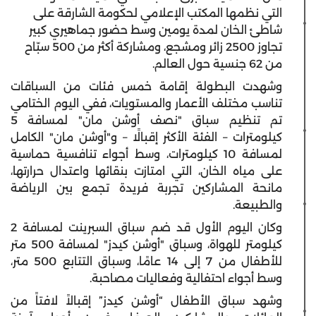
التي نظمها المكتب الإعلامي لحكومة الشارقة على
شاطئ الخان لمدة يومين وسط حضور جماهيري كبير
تجاوز 2500 زائر ومشجع، ومشاركة أكثر من 500 سبّاح
من 62 جنسية حول العالم.
وشهدت البطولة إقامة خمس فئات من السباقات
تناسب مختلف الأعمار والمستويات، ففي اليوم الختامي
تم تنظيم سباق "نصف أوشن مان" لمسافة 5
كيلومترات – الفئة الأكثر إقبالًا – و"أوشن مان" الكامل
لمسافة 10 كيلومترات، وسط أجواء تنافسية حماسية
على مياه الخان، التي امتازت بنقائها واعتدال حرارتها،
مانحة المشاركين تجربة فريدة تجمع بين الرياضة
والطبيعة.
وكان اليوم الأول قد ضم سباق السبرينت لمسافة 2
كيلومتر للهواة، وسباق "أوشن كيدز" لمسافة 500 متر
للأطفال من 7 إلى 14 عامًا، وسباق التتابع 500 متر،
وسط أجواء احتفالية وفعاليات مصاحبة.
وشهد سباق الأطفال “أوشن كيدز” إقبالاً لافتاً من