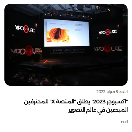
الأحد 5 فبراير 2023
"اكسبوجر 2023" يطلق "المنصة X" للمحترفين
المبدعين في عالم التصوير
null