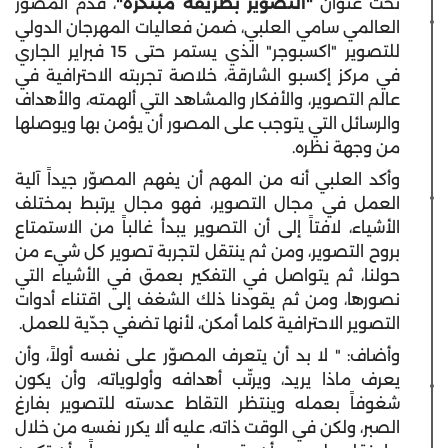
تحت عنوان
"التصوير بطريقة مبتكرة"
، قدّم المصوّر
العالمي سامي العلبي، ضمن فعاليات المهرجان الدولي
للتصوير "اكسبوجر" الذي يستمر حتى 15 فبراير الجاري
في مركز إكسبو الشارقة، خلاصة تجربته الاحترافية في
عالم التصوير، والأفكار والمشاهد التي ألهمته، والأهداف
والرسائل التي يتوجب على المصور أن يؤمن بها ويوصلها
من وجهة نظره.
وأكد العلبي أنه من المهم أن يفهم المصوّر جيداً آلية
العمل في مجال التصوير، فهو مجال يرتبط بمختلف
الأشياء، لافتاً إلى أن التصوير يبدأ غالباً من الاستمتاع
بروح التصوير، ومن ثم ينتقل لتجربة تصوير كل شيء من
حولنا، ثم يتواصل في التفكير بعمق في الأشياء التي
نصورها، ومن ثم يقودنا ذلك الشغف إلى اقتناء أدوات
التصوير الاحترافية كلما أمكن، لأنها تضفي جدّية للعمل.
وأضاف: " لا بد أن يتعرف المصوّر على نفسه أولاً، وأن
يعرف ماذا يريد، ويرتّب أهدافه وأولوياته، وأن يكون
شغوفاً بعمله وينتظر التقاط عدسته للتصوير بفارغ
الصبر، ولكن في الوقت ذاته، عليه ألا يكرر نفسه من خلال