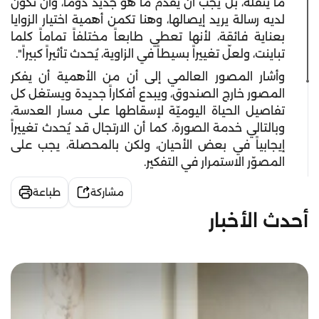
ما ينقله، بل يجب أن يقدم ما هو جديد دوماً، وأن تكون
لديه رسالة يريد إيصالها، وهنا تكمن أهمية اختيار الزوايا
بعناية فائقة، لأنها تعطي طابعاً مختلفاً تماماً كلما
تباينت، ولعلّ تغييراً بسيطاً في الزاوية، يُحدث تأثيراً كبيراً".
وأشار المصور العالمي إلى أن من الأهمية أن يفكر
المصور خارج الصندوق، ويبدع أفكاراً جديدة ويستغل كل
تفاصيل الحياة اليوميّة لإسقاطها على مسار العدسة،
وبالتالي خدمة الصورة، كما أن الارتجال قد يُحدث تغييراً
إيجابياً في بعض الأحيان، ولكن بالمحصلة، يجب على
المصوّر الاستمرار في التفكير.
مشاركة
طباعة
أحدث الأخبار