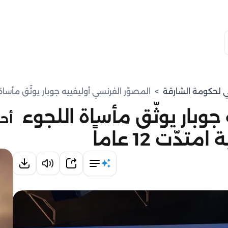
مي لحكومة الشارقة
>
المصوّر الفرنسي أوليفييه جوبار يوثّق مأساة الل
جوبار يوثّق مأساة اللجوء
أحد
ّت 12 عاماً