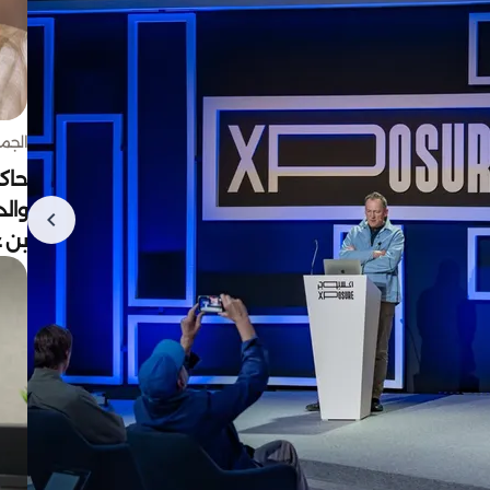
الجمعة 7 أغ
حاكم
وال
بن ع