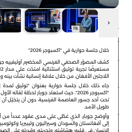
خلال جلسة حوارية في "اكسبوجر 2026"
كشف المصوّر الصحفي الفرنسي المخضرم أوليفييه جوبا
اللاجئين الأفغان، من خلال علاقة إنسانية نشأت بينه 
تحت أحد جسور العاصمة الفرنسية، دون أن يتخيّل أن
طويل الأمد.
وأوضح جوبار، الذي غطّى على مدى عقود عدداً من أبرز 
إلى أفغانستان والسودان وسيراليون وليبيريا وكولومبيا 
الإنسان في قلبه؛ هشاشته، وتجربته، وقدرته على ال