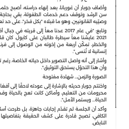
وأضاف جوبار أن غوربانا، بعد إنهاء دراسته، أصبح حل
سن الرشد وتوقف دعم خدمات الطفولة، بقي بحاجة إ
وصيّيه القانونيين، وهو ما قبلاه "بكل فخر"، على حد تعب
وتابع: "في عام 2017 عدنا معاً إلى قر
2021 عايشنا معاً سيطرة طالبان على كابول. كان ق
والخطر، تمكّن أربعة من إخوته من الوصول إلى فرنس
إنسانية لا تُنسى".
وأشار إلى أنه واصل التصوير داخل حياته الخاصة، رغم تح
وأن هذا التحوّل يستحق التوثيق".
الصورة والزمن… شهادة مفتوحة
واختتم جوبار حديثه بالإشارة إلى عودته لاحقًا إلى أفغ
محرومات من التعليم، وأماكن كانت تعج بالحياة وقد
الحياة… ويستمر الأمل".
وأكد أن الجلسة لم تقدّم إجابات جاهزة، بل طرحت أسئ
الكافي، تصبح قادرة على كشف الحقيقة بتفاصيلها ا
النابض.