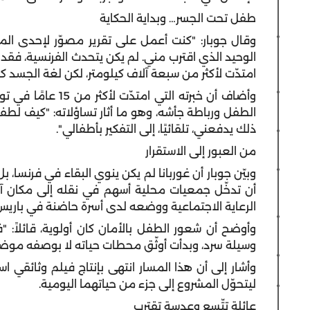
طفل تحت الجسر… وبداية الحكاية
وقال جوبار: "كنت أعمل على تقرير مصوّر لإحدى المج
الوحيد الذي اقترب مني. لم يكن يتحدث الفرنسية، فقد
امتدّت لأكثر من سبعة آلاف كيلومتر، لكن لغة الجسد كا
وأضاف أن خبرته التي
الطفل ورباطة جأشه، وهو ما أثار تساؤلاته: "كيف لط
ذلك يدفعني، تلقائيًا، إلى التفكير بأطفالي".
من العبور إلى الاستقرار
وبيّن جوبار أن غوربانا لم يكن ينوي البقاء في فرنسا، 
أن تدخّل جمعيات محلية أسهم في نقله إلى مكان آم
الرعاية الاجتماعية ووضعه لدى أسرة حاضنة في باري
وأوضح أن شعور الطفل بالأمان كان أولوية، قائلاً: 
وسيلة سرد، وبدأت أوثّق محطات حياته لا بوصفه موضوعاً
وأشار إلى أن هذا المسار انتهى بإنتاج فيلم وثائقي 
ليتحوّل المشروع إلى جزء من حياتهما اليومية.
عائلة تتّسع وعدسة تقترب