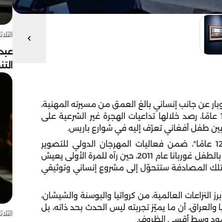
الثلاثاء 4 أغسط
عبد
الت
ر عن جانب إنساني بالغ العمق من مسيرته المهنية،
مستعرضًا تجربة توثيق استثنائية امتدّت على مدار 12 عامًا، رصد خلالها تداعيات الهجرة غير الشرعية على
وبين طفل أفغاني تعرّف إليه في شوارع باريس.
جاء ذلك خلال جلسة حوارية بعنوان "توثيق لمدة 12 عامًا"، ضمن فعاليات المهرجان الدولي للتصوير
"اكسبوجر 2026"، حيث استعاد جوبار لحظة لقائه الأول بالطفل غوربانا عام 2011، حين رآه للمرة الأولى يعيش
 تلك المصادفة ستتحوّل إلى مشروع إنساني وتوثيقي
النزاعات العالمية، من كرواتيا والبوسنة والشيشان،
والعراق، أن ما يميّز تجربته ليس الحدث بحد ذاته، بل
الثلاثاء 4 أغسط
صمود وسط أقسى الظروف.