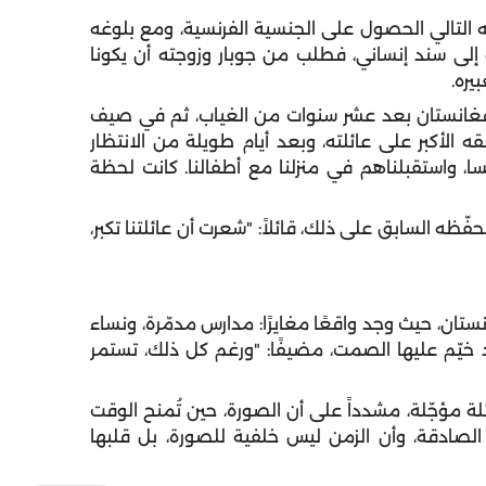
مه التالي الحصول على الجنسية الفرنسية، ومع بلوغه
لى سند إنساني، فطلب من جوبار وزوجته أن يكونا
يره.
يته في جبال أفغانستان بعد عشر سنوات من الغياب، ثم في صيف
لقه الأكبر على عائلته، وبعد أيام طويلة من الانتظار
ا، واستقبلناهم في منزلنا مع أطفالنا. كانت لحظة
فّظه السابق على ذلك، قائلاً: "شعرت أن عائلتنا تكبر،
انستان، حيث وجد واقعًا مغايرًا: مدارس مدمّرة، ونساء
 خيّم عليها الصمت، مضيفًا: "ورغم كل ذلك، تستمر
لة مؤجّلة، مشدداً على أن الصورة، حين تُمنح الوقت
لصادقة، وأن الزمن ليس خلفية للصورة، بل قلبها