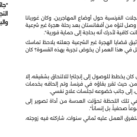
"جائ
التج
لات الفرنسية حول أوضاع المهاجرين، وكان غوربانا
وال
 وصل لتوّه من أفغانستان بعد رحلة هجرة غير شرعية
نت كافية لأدرك أنه بحاجة إلى حماية فورية".
 امتدّت لأكثر من 15 عامًا في توثيق قضايا الهجرة غير الشرعية جعلته يلاحظ تماسك
فل في هذا العمر أن يخوض تجربة بهذه القسوة؟ كان
بل كان يخطط للوصول إلى إنجلترا للالتحاق بشقيقه، إلا
ن، حيث تقرر بقاؤه في فرنسا، وتم إلحاقه بخدمات
س، إلى جانب خضوعه لجلسات علاج نفسي.
"في تلك اللحظة تحوّلت العدسة من أداة تصوير إلى
 صحفياً، بل إنساناً".
استغرق العمل عليه ثماني سنوات، شاركته فيه زوجته،