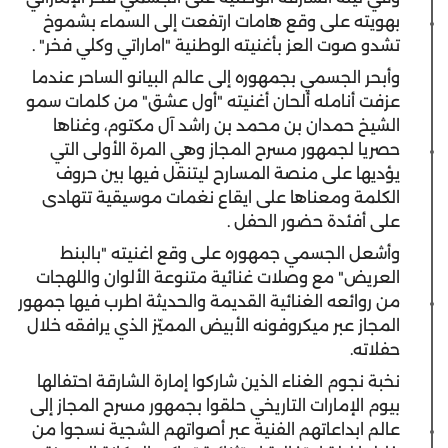
بهويته على وقع هامات ارتفعت إلى السماء بشموخ
تشدو صوت العز بأغنيته الوطنية "اماراتي وكلي فخر" .
وأبحر الجسمي بجمهوره إلى عالم البيانو الساحر عندما
عزفت أنامله ألحان أغنيته "أول عشق" من كلمات سمو
الشيخ حمدان بن محمد بن راشد آل مكتوم، وغناها
حصريا لجمهور مسرح المجاز وهي المرة الأولى التي
يؤديها على منصة المسارح ليتنقل فيها بين حروف
الكلمة ومعناها على ايقاع نغمات موسيقية تتهادى
على أفئدة حضور الحفل .
وأشعل الجسمي جمهوره على وقع اغنيته "بالبنط
العريض" مع وصلات غنائية متنوعة الألوان واللهجات
من روائعه الغنائية القديمة والحديثة اطرب فيها جمهور
المجاز عبر ميكروفونه الأبيض المميّز الذي يرافقه خلال
حفلاته.
نخبة نجوم الغناء الذين شاركوا إمارة الشارقة احتفالها
بيوم الإمارات التاريخي حلقوا بجمهور مسرح المجاز إلى
عالم ابداعاتهم الفنية عبر أصواتهم الشجية نسجوا من