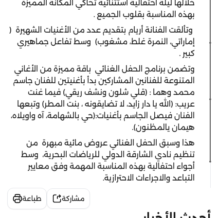
خلالها ليلة احتفالية استثنائية تحاكي المكانة المميزة
بهذه المناسبة بقلوب الجميع .
وتألقت الفنانة أريام بتقديم عدد من الأغنيات الشهيرة (
إماراتي، النمرة غلط، مشغوب) وسط تفاعل جماهيري
كبير .
وتضمن برنامج الحفل الغنائي باقة مميزة من الأغاني
المتنوعة للفنانين المشاركين بدأ بأغنيتين للفنان جاسم
محمد وهما : (قلي شلون ونشف ريقي) فيما غنت
عريب: (الله يا دار زايد، لا تضايقونه ، بنت المطر) وتبعها
الفنان فيصل الجاسم بأغنيات:(حي بالشهامة، آه واويلاه،
هيمان يالمظنون).
هذا وسبق الحفل الغنائي عروض مائية مبهرة من
تنظيم نادي الشارقة الدولي للرياضات البحرية، وسط
أجواء احتفالية بهذه المناسبة المهمة وفق معايير
التباعد والاجراءات الاحترازية.
مشاركة
طباعة