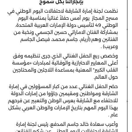
بإنجازاتنا بكل شموخ
نظمت لجنة إمارة الشارقة لاحتفالات اليوم الوطني في
مسرح المجاز يوم أمس حفلاً غنائياً بمناسبة اليوم
الوطني 49 لتأسيس دولة الإمارات العربية المتحدة،
بمشاركة الفنان الاماراتي حسين الجسمي ونخبة من
الفنانين وهم:(أريام، جاسم محمد، فيصل الجاسم
وعريب) .
وخصص ريع الحفل الغنائي الذي جرى تنظيمه وفق
أعلى المعايير الاحترازية والوقائية لمبادرات «مؤسسة
القلب الكبير" المعنية بمساعدة اللاجئين والمحتاجين
حول العالم.
حضر الحفل الغنائي عدد من كبار المسؤولين في إمارة
الشارقة ومواطنين ومقيمين جاؤوا من إمارات الدولة
للاحتفاء مع الشارقة بعرس الوطن والتعبير عن فرحهم
بهذا اليوم المهم بتاريخ الإمارات والوطن العربي بشكل
عام .
وأعرب سعادة خالد جاسم المدفع، رئيس لجنة إمارة
الشارقة لاحتفالات اليوم الوطني عن شكره للفنانين