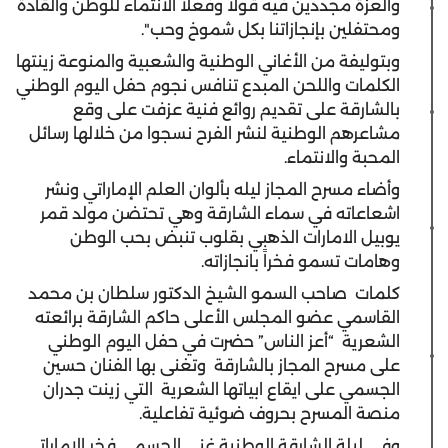
والعزة مجددين فيه قولاً وفعلاً الانتماء للوطن والقادة
ومحتفلين بإنجازاتنا بكل شموخ وحب".
وبتوليفة من الأغاني الوطنية والشعبية والمنوعة زينتها
الكلمات واللحن المبدع تنافس نجوم حفل اليوم الوطني
بالشارقة على تقديم روائع فنية عزفت على وقع
مشاعرهم الوطنية لنشر الفرح نسجوا من خلالها رسائل
المحبة والانتماء.
وأضاء مسرح المجاز ليله بألوان العلم الإماراتي ونشر
اشعاعاته في سماء الشارقة وهي تحتضن مولد قمر
يوبيل الامارات الذهبي بقلوب تنبض بحب الوطن
وهامات تسمو فخراً بانجازاته.
كلمات صاحب السمو الشيخ الدكتور سلطان بن محمد
القاسمي عضو المجلس الأعلى حاكم الشارقة برائعته
الشعرية “أعز الناس” حضرت في حفل اليوم الوطني
على مسرح المجاز بالشارقة وتغنى بها الفنان حسين
الجسمي على ايقاع ابياتها الشعرية التي زينت جدران
منصة المسرح بحروف ضوئية تفاعلية.
وفي ليلة الشارقة الوطنية غنى الجسمي فخر الإماراتي