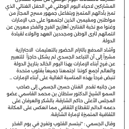
المشاركين لاحياء اليوم الوطني في الحفل الغنائي الذي
تميز بأدائهم المتميز وبتفاعل جمهور مسرح المجاز من
مواطنين ومقيمين، الذين اجتمعوا على حب الإمارات
وغنوا مع نخبة الفنانين أهازيج الفرح والفخر معربين عن
انتمائهم لثرى الوطن ومجددين العهد والولاء لقيادة
الدولة.
وأشاد المدفع بالتزام الحضور بالتعليمات الاحترازية
مشيراً إلى أن التباعد الجسدي لم يشكل حاجزاً للتعبير
عن فرح أبناء الإمارات بهذا اليوم الخالد بتاريخ الدولة
والعالم أجمع كوننا اجتمعنا جميعاً بقلوب متحدة
تنبض فرحاً بهذه المناسبة الغالية على أبناء الإمارات ...
من جانبه تقدم الفنان حسين الجسمي إلى صاحب
السمو الشيخ الدكتور سلطان بن محمد القاسمي عضو
المجلس الأعلى حاكم الشارقة، بالشكر والعرفان على
دعمه الدائم للقطاع الثقافي مما انعكس على المكانة
الثقافية المتميزة لإمارة الشارقة.
وقال الجسمي : "تبتسم القلوب وتفرح في يوم الفخر