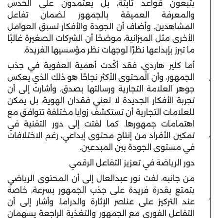
يتبعون قواعد ثابتة، بل يعتمدون على الحدس
والمعرفة العميقة بالجمهور لضمان تفاعل
المشاهدين. وأضاف أن الجودة والأفكار تسبق العوامل
الأخرى مثل الميزانية، موضحًا أن الشركات الصغيرة غالبًا
ما تبرز بإبداعها نظرًا لوجهات نظر مؤسسيها الفريدة.
أما كلير هاردي، فقد أكّدت أهمية العفوية في جذب
الجمهور، وأن المحتوى الأكثر نجاحًا هو ذلك الذي يعكس
جوهر العلامة التجارية ورسالتها بصدق. وأشارت إلى أن
تجربة الأفكار الجديدة لا تعني فقدان الهوية، بل يمكن
للعلامات التجارية أن تستكشف زوايا مختلفة تتوافق مع
اهتمامات جمهورها. كما لفتت إلى دور التقنية في
تمكين الأفراد من إنتاج محتوى إبداعي، رغم الاختلافات
في مستوى الجودة بين المبدعين.
دور الرياضة في تعزيز التفاعل الرقمي
من جانبه، لفت نور عبدالعال إلى أن المحتوى الرياضي
يتمتع بقدرة فريدة على جذب الجمهور بسرعة، خاصة
عند التركيز على عناصر الإثارة والدراما. وأشار إلى أن
التفاعل الفوري مع الجمهور والتغذية الراجعة يسهمان