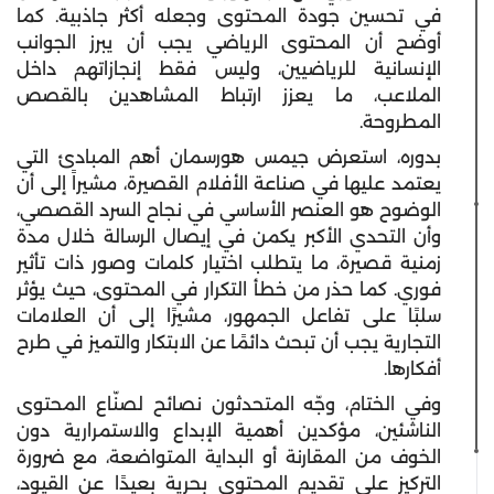
في تحسين جودة المحتوى وجعله أكثر جاذبية. كما
أوضح أن المحتوى الرياضي يجب أن يبرز الجوانب
الإنسانية للرياضيين، وليس فقط إنجازاتهم داخل
الملاعب، ما يعزز ارتباط المشاهدين بالقصص
المطروحة.
بدوره، استعرض جيمس هورسمان أهم المبادئ التي
يعتمد عليها في صناعة الأفلام القصيرة، مشيراً إلى أن
الوضوح هو العنصر الأساسي في نجاح السرد القصصي،
وأن التحدي الأكبر يكمن في إيصال الرسالة خلال مدة
زمنية قصيرة، ما يتطلب اختيار كلمات وصور ذات تأثير
فوري. كما حذر من خطأ التكرار في المحتوى، حيث يؤثر
سلبًا على تفاعل الجمهور، مشيرًا إلى أن العلامات
التجارية يجب أن تبحث دائمًا عن الابتكار والتميز في طرح
أفكارها.
وفي الختام، وجّه المتحدثون نصائح لصنّاع المحتوى
الناشئين، مؤكدين أهمية الإبداع والاستمرارية دون
الخوف من المقارنة أو البداية المتواضعة، مع ضرورة
التركيز على تقديم المحتوى بحرية بعيدًا عن القيود،