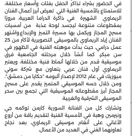
في الحضور بشراء تذاكر الحفل بفئات وأسعار مختلفة،
للاستمتاع بالأمسية الفنية التي تعرض أبرز أعمال الفنان
الريماوي الشهيرة في ذاكرة الدراما العربية، مرورًا
بمقطوعات متنوعة ليجسد لوحة عذبة من أمسيات
مسرح المجاز ويكمل بها مسيرة التميز والإبداع.واشتهر
الفنان إياد الريماوي بالموسيقى التصويرية لأكثر من 25
عمل درامي، حيث بدأت موهبته الفنية في الظهور في
سن مبكر، كما أنشأ خلال مرحلته الجامعية فرق
موسيقية قدم من خلالها أنماط فنية مختلفة، ويعتبر
الريماوي أول فنان عربي يتعاون مع شركة سوني
ميوزيك في عام 2012 لإصدار ألبومه "حكايا من دمشق"،
ومن خلال حسه الموسيقي المتميز يقدم على مسرح
المجاز أبرز مقطوعاته الموسيقية التي تجمع بين سحر
الموسيقى الشرقية والغربية.
وتشارك كل من الفنانة السورية كارمن توكمه جي
ونيرمين وهبة في الأمسية الفنية لتقديم باقة من أروع
الأغاني على أنغام موسيقى الريماوي، بعد نجاح
تعاونهما الفني في العديد من الأعمال.