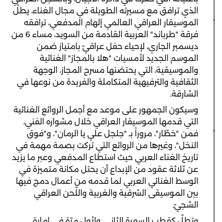
الذي ترافق مع مسيرته الطويلة في مجال الغناء، يطلّ
الموسيقار العراقي العالمي إلهام المدفعي، ترافقه
فرقة "طرباند" العربية القادمة من السويد، مساء 6 من
ديسمبر الجاري، لإحياء حفل عراقيّ بامتياز ضمن
الموسم الجديد لأمسيات "هلا بالمجاز" الغنائية
والموسيقية، التي يحتضنها مسرح المجاز، الوجهة
الثقافية والترفيهية المتكاملة والفريدة من نوعها في
الشارقة.
وسيكون الجمهور على موعد مع أجمل الروائع الغنائية
التي قدمها الموسيقار العراقي خلال مشواره الفني،
فمن "خطّار"، مروراً بـ "جلجل علي يا الرمان"، و"فوق
النخل"، وغيرها من الروائع التي تركت بصمة مهمة في
تاريخ الغناء العربي حيث استطاع المدفعي وعبر ما يزيد
عن ثلاثة عقود من الإبداع أن يحتل مكانة متميزة في
الوسط الغنائي العربي لما قدمه من أعمال دمج فيها
بين الموسيقى الشرقية والغربية واللّحن العراقي
الشجيّ.
وتطلّ كقطب السهرة الثاني، ولأول مرّة في إمارة