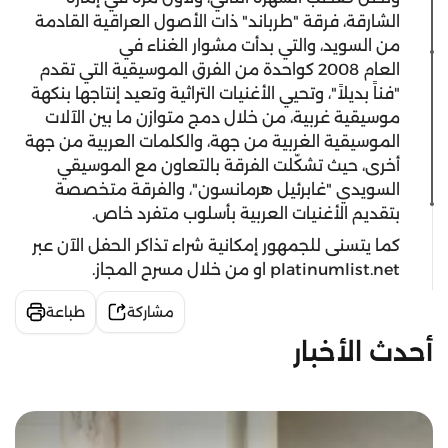
الشارقة، فرقة "طرباند" ذات الأصول العراقية القادمة
من السويد، والتي بدأت مشوار الغناء في
العام 2008 كواحدة من الفرق الموسيقية التي تقدم
"فناً بديلاً"، وتحيي الأغنيات التراثية وتعيد إنتاجها بنكهة
موسيقية غربية، من خلال دمج متوازن ما بين الآلات
الموسيقية الغربية من جهة، والكلمات العربية من جهة
أخرى، حيث تشكّلت الفرقة بالتعاون مع الموسيقي
السويدي "غابرئيل هرمانسون"، والفرقة متخصصة
بتقديم الأغنيات العربية بأسلوب متفرد خاص.
كما يتسنى للجمهور إمكانية شراء تذاكر الحفل الآن عبر
platinumlist.net او من خلال مسرح المجاز.
مشاركة
طباعة
أحدث الأخبار