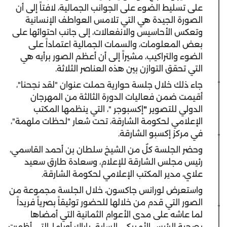
على تسليط الضوء على الجوانب الجمالية، لافتاً إلى أن
الصورة الجيدة هي التي تلامس العواطف الإنسانية
وتعكس الأحاسيس والانفعالات، إلى جانب احتوائها على
بعض المعلومات، والسمات الجمالية اعتماداً على
الضوء والتراكيب، مشيراً إلى أن أعظم الصور برأيه هي
التي تحقق التوازن بين هذه العناصر الثلاثة.
جاء ذلك خلال جلسة حوارية حملت عنوان "لقد نجحنا"،
أقيمت ضمن فعاليات الدورة الثالثة من المهرجان
الدولي للتصوير
"
إكسبوجر "، التي ينظمها المكتب
الإعلامي لحكومة الشارقة، تحت شعار "لحظات ملهمة"،
في مركز إكسبو الشارقة.
وحضر الجلسة كلٌ من الشيخ سلطان بن أحمد القاسمي،
رئيس مجلس الشارقة للإعلام، وسعادة طارق سعيد
علاي، مدير المكتب الإعلامي لحكومة الشارقة.
واستعرض لورانس جاكسون، خلال الجلسة مجموعة من
الصور التي قدم من خلالها للحضور توثيقاً بصرياً فريداً
لما عاشه على مدى الأعوام الثمانية التي أمضاها
بصحبة الرئيس الأمريكي السابق باراك أوباما، التي أظهرت