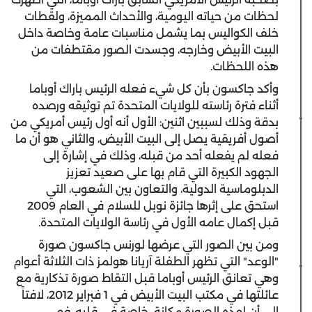
لحظات من حياته اليومية، والأحداث المميزة، ولقطات
خلف الكواليس بما يشمل مناسبات عامة وخاصة داخل
البيت الأبيض وخارجه، وجسدت الصور مقتطفات من
هذه اللحظات.
وأكد جاكسون بأن كل شيء فعله الرئيس باراك أوباما
أثناء فترة رئاسته للولايات المتحدة تم توثيقه ورصده
بدقة وذلك لسببين اثنين: الأول أنه أول رئيس أمريكي من
أصول أفريقية يصل إلى البيت الأبيض، والثاني هو أن ما
فعله لم يفعله أحد من قبله، وذلك في إشارة إلى
الجهود الكبيرة التي قام بها على صعيد تعزيز
الدبلوماسية الدولية، والتعاون بين الشعوب، التي
استحق على إثرها جائزة نوبل للسلام في العام 2009
قبل إكمال عامه الأول في رئاسة الولايات المتحدة.
ومن بين الصور التي عرضها لورنس جاكسون صورة
"الوعد" التي تظهر الطفلة آريانا هولمز ذات الثلاثة أعوام
وهي تعانق الرئيس أوباما قبل التقاط صورة تذكارية مع
عائلتها في مكتب البيت الأبيض في 1 فبراير 2012، لافتاً
إلى أن لهذه الصورة مكانة خاصة في قلبه، فهي