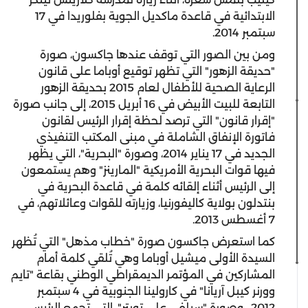
الابتدائية في قاعدة ماكديل الجوية بفلوريدا في 17
سبتمبر 2014.
ومن بين الصور التي توقف عندها جاكسون، صورة
"حديقة الزهور" التي تظهر توقيع أوباما على قانون
الرعاية الصحية للأطفال لعام 2015 بحديقة الزهور
التابعة للبيت الأبيض في 16 أبريل 2015، إلى جانب صورة
"إقرار قانون" التي ترصد لحظة إقرار الرئيس لقانون
فاتورة الإنفاق الشاملة في مبنى المكتب التنفيذي
الجديد في 17 يناير 2014، وصورة "البحرية"، التي يظهر
فيها قوات البحرية الأمريكية "المارينز" وهم يستمعون
إلى الرئيس أثناء إلقائه كلمة في قاعدة البحرية في
بنتدلون بولاية كاليفورنيا، وزيارته للقوات وعائلاتهم، في
7 أغسطس 2013.
كما استعرض جاكسون صورة "خطاب مذهل" التي تُظهر
السيدة الأولى ميشيل أوباما وهي تُلقي كلمة أمام
المشاركين في المؤتمر الديمقراطي الوطني بقاعة "تايم
وورنر كيبل آريانا" في كارولينا الجنوبية في 4 سبتمبر
2012، وصورة "سيلفي على تويتر"، التي تجمع الرئيس