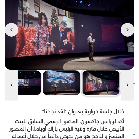
خلال جلسة حوارية بعنوان "لقد نجحنا"
أكد لورانس جاكسون، المصور الرسمي السابق للبيت
الأبيض خلال فترة ولاية الرئيس باراك أوباما، أن المصور
المتميز والناجح هو من يحرص دائماً من خلال أعماله