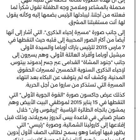
محملة بالمشاعر وملامح وجه الطفلة تقول شكراً لما
فعلته من أجلنا، ليبادلها الرئيس بضمها إليه وكأنه يقول
لها: أنت مستقبلنا المشرق.
إلى جانب صورة "مسيرة إحياء الذكرى"، التي أشار إلى أنها
أيضاً من أكثر الصور المحببة إلى قلبه حيث التقطها في
7 مارس 2015 للرئيس باراك أوباما والسيدة الأولى
ميشيل أوباما وأفراد العائلة الأولى، وهم يسيرون إلى
جانب "جنود المشاة" القدامى عبر جسر إدموند بيتوس،
لإحياء الذكرى السنوية الخمسين لمسيرات الحقوق
المدنية، وكشف أنه لم يتوقف عن البكاء بعد انتهاء
المسيرة التي تستذكر من ساروا من أجل الحرية.
كذلك عرض جاكسون صورة "القوة الجوية الأولى" التي
التقطها في 15 يناير 2015 لموظفي البيت الأبيض وهم
يمشون باتجاه الطائرة الرئاسية "إيرفوس وان" خلال
صباح ضبابي في قاعدة بيس آندروز بميريلاند، وذلك قبل
إقلاعها إلى كارولينا الشمالية، وصورة "رئيسي" التي
يظهر فيها أوباما وهو يسمح لطالب الصف الأول إدوين
كيليب بلمس شعره، أثناء زيارة لمدرسة كلارينس تينكر