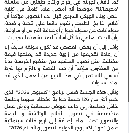
كما ناقش تجربته في إخراج وإنتاج حلقتين من سلسلة
"محيطاتنا"، موضحاً أنه أمضى عاماً كاملاً في كتابة
النص وبناء الهيكل السردي قبل بدء التصوير، مؤكداً أن
أفلام التاريخ الطبيعي تقوم دائماً على قصة واضحة،
سواء كانت عن سلوك حيوان أو علاقة افتراس أو مراوغة،
وأن البحث العلمي يشكّل أساساً لصناعة هذه السرديات.
وأشار إلى أن بعض القصص قد تكون موثقة سابقاً، إلا
أن إعادة تقديمها من زاوية جديدة قد يمنحها قيمة
مختلفة، مثل تصوير المشهد من منظور الفريسة بدلاً
من المفترس، مؤكداً أن حب القصة والالتزام بها شرط
أساسي للاستمرار في هذا النوع من العمل الذي قد
يمتد لسنوات.
وتأتي هذه الجلسة ضمن برنامج "اكسبوجر 2026" الذي
يضم أكثر من 126 جلسة حوارية وخطاباً ملهماً وجلسة
نقاش جماعية، إلى جانب عروض سينمائية وورش عمل
متخصصة في تصوير الأفلام الوثائقية والطبيعة
والتصوير تحت الماء، إضافة إلى أربع فئات سينمائية
ضمن "جوائز اكسبوجر الدولية للتصوير والأفلام 2026".