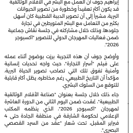
إبراهيم جوف أن العمل مع البشر في الأفلام الوثائقية
قد يكون أكثر تعقيداً وخطورة من تصوير الحيوانات
البرية، مشيراً إلى أن تصوير الدببة القطبية كان أسهل
بكثير من التعامل مع البشر المتورطين في تجارة
جلودها، وذلك خلال مشاركته في جلسة نقاش جماعية
ضمن فعاليات المهرجان الدولي للتصوير "اكسبوجر
2026".
وأوضح جوف أن هذه التجربة برزت بوضوح أثناء عمله
على فيلم "أسرار التجارة"، حيث واجه تحديات إنسانية
وأمنية تفوق تلك التي تصاحب تصوير الحياة البرية،
مؤكداً أن التاريخ الطبيعي، رغم مخاطره، يظل أكثر قابلية
للتوقع من السلوك البشري.
جاء ذلك خلال جلسة بعنوان "صناعة الأفلام الوثائقية
الطبيعية"، عُقدت ضمن اليوم الثاني من الدورة العاشرة
لمهرجان "اكسبوجر 2026"، الذي ينظمه المكتب
الإعلامي لحكومة الشارقة في منطقة الجادة حتى 4
فبراير المقبل، تحت شعار "عقد من السرد القصصي
البصري".