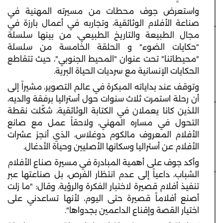
واستعرض جوف محطات من مسيرته المهنية في
صناعة الأفلام الوثائقية، وتجاربه في أعمال بارزة في
مجال الطبيعة والتاريخ الطبيعي، من بينها سلسلة
"حكايات الضوء" و الحلقة الخامسة من سلسلة
"محيطاتنا" تحت عنوان "المحيط الجنوبي"، حيث تتقاطع
الحكايات الإنسانية مع سرديات الحياة البرية.
وتوقف عند بداياته المبكرة في عالم التصوير، مشيراً إلى
أن رحلة استمرت ثلاث سنوات حول أستراليا برفقة والديه،
اللذين كانا يعملان في الكتابة الوثائقية، شكّلت نقطة
التحول في مساره المهني، ولاحقاً عمل مع صانع
الأفلام المعروف مالكوم دوغلاس، الذي أنجز عشرات
الأفلام عن أستراليا وسكانها الأصليين وحياة الأدغال.
وأكد جوف على أهمية المبادرة في مسيرة صناع الأفلام
الشباب، داعياً إلى عدم انتظار الفرص، بل صناعتها عبر
تنفيذ أفلام قصيرة لاختبار الفكرة والرؤية. وقال: "ما زلت
أصنع أفلاماً قصيرة حتى اليوم، لأنها تساعدني على
اختيار القصة وإقناع الداعمين بجدواها".