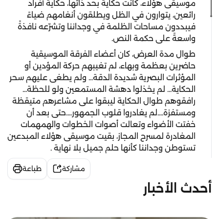
موسيقى هؤلاء، كانت حكاية بحد ذاتها، حكاية أفراد
رائعين، يتوارون في الظل ويطلقون أنغامهم ضياءً
فيبددون مساحات الظلمة في وجداننا وتشرّعه نافذةً
واسعةً على حكمة النص.
طوال مدة العرض، كان أعضاء الفرقة الموسيقية
حاضرين بعظمة وبهاء، لم تغيبهم حركة المؤدين أو
المؤثرات البصرية شديدة الدقة... ولم يطغى عليهم سحر
الحكاية... لم يخذلوا دهشة المستمعين ولو للحظة...
رافقوهم طوال الحكاية ليبقوا على مشاعرهم متيقظة
ومستفزة....لم يغادروا قلوب الجمهور....حتى بعد أن
خفتت الأضواء وتعالت أصوات الخطوات والهمهمات
المغادرة لمسرح المجاز، بقيت موسيقى هؤلاء المبدعين
تستوطن وجداننا كأنها حلم جميل بلا نهاية .
مشاركة
طباعة
أحدث الأخبار