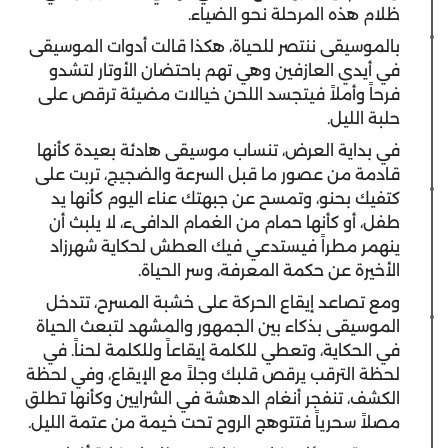
ظلام هذه المرحلة نحو الضياء.
بالموسيقى ننتصر للحياة، هكذا قالت أدوات الموسيقى
في أيدي العازفين وهي تهم باحتضان الأوتار لتشدو
فرحاً وأملاً فيتجسد اللحن خيالات مضيئة ترقص على
حلبة الليل.
في بداية العرض، تنساب موسيقى هادئة بعيدة كأنها
قادمة من عصور ما قبل السرعة والضجيج، تربت على
كتفيك بحنو، وتمسح عن جبهتك عناء اليوم كأنها يد
طفل، أو كأنها حمام من الغمام الدافىء، لا يلبث أن
ينهمر مطراً فيستدعي فيك العطش لحكاية شهرزاد
الأخيرة عن حكمة المعرفة، وسر الحياة.
ومع تصاعد إيقاع الحركة على خشبة المسرح، تتدخل
الموسيقى بذكاء بين الجمهور والمشهد لتبعث الحياة
في الحكاية، وتعطي للكلمة إيقاعاً وللكلمة لحناً. في
لحظة الترقب يرقص قلبك وجلاً مع الإيقاع، وفي لحظة
الكشف، تنفجر أنغام الدهشة في الشرايين وكأنها تطلق
مصلاً سحرياً فتتوهج الروح تحت خيمة من عتمة الليل.