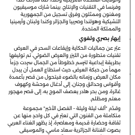
وفرنسا في التقنيات والإنتاج، بينما شارك موسيقيون
ومغنون وممثلون وفرق تسجيل من الجمهورية
التشيكية وهولندا وصربيا والجزائر وكندا ولبنان وأرمينيا
والمملكة المتحدة.
إبهار بصري ولغوي
‎عبّر عن جماليات الحكاية وإيقاعات السحر في العرض
تقنيات متطورة من الليزر والعرض الضوئي، تم توليفها
بطريقة إبداعية لترسم خطوطاً من الجمال سردت جزءاً
مهماً من حبكة العرض، حيث استطاع العمل أن يبدل
مكان العرض وزمانه بالضوء فيتحول من قصر بأعمدة
وأقواس وحدائق وجنان، إلى أدغال موحشة وكهوف
غائرة، ومن بحر هادر يعصف الموج به، إلى قصر مهجور
معتم ومظلم.
‎وقدّم "ألف ليلة وليلة – الفصل الأخير" مجموعة
متكاملة من الفنون التي تعبّر في كل واحدٍ منها عن
ثقافة وحضارة قديمة ومعاصرة، إذ يظهر الغناء العربي
بصوت الفنانة الجزائرية سعاد ماسي، والموسيقى