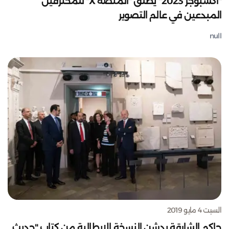
"اكسبوجر 2023" يطلق "المنصة X" للمحترفين
المبدعين في عالم التصوير
null
السبت 4 مايو 2019
حاكم الشارقة يدشن النسخة الإيطالية من كتاب "حديث