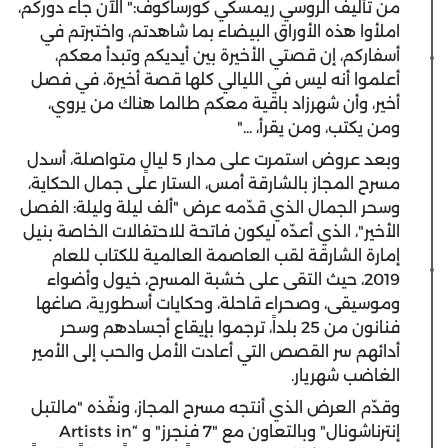
من تأليف الروسي ريمسكي كورساكوف:" الآن جاء دوركم،
املأوا هذه الأوراق البيضاء بما شاهدتم، واختبرتم في
أسفاركم، إن قصتي الأخيرة بين أيديكم وتبدأ معكم،
أعلموا أنه ليس في الليالي كلها قصة أخيرة، في فصل
أخير، وأن شهرزاد باقية معكم طالما هناك من يروي،
ومن يكتب، ومن يقرأ، ..."
‎وبعد عروض استمرت على مدار 5 ليالٍ متواصلة، أسدل
مسرح المجاز بالشارقة أمس، الستار على جمال الحكاية،
وسحر الجمال الذي قدّمه عرض "ألف ليلة وليلة: الفصل
الأخير"، الذي أعدّه ليكون فاتحة للاحتفالات الخاصة بنيل
إمارة الشارقة لقب العاصمة العالمية للكتاب للعام
2019، حيث التقى على خشبة المسرح، خيول وأضواء
وموسيقى، وصحراء قاحلة، وحكايات أسطورية، صاغها
فنانون من 25 بلداً، ترجموا بإيقاع أجسادهم وسحر
أدائهم سر القصص التي أعادت الأمل والحب إلى الأمير
الغاضب شهريار.
‎وقدّم العرض الذي أنتجه مسرح المجاز، ونفّذه "مالتبل
إنترناشونال" وبالتعاون مع "7 فنجرز" و “Artists in