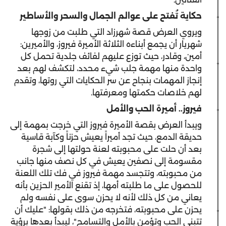
حكاية تُفتح على عوالم الجمال والسحر والأساطير
‎ويروي العرض قصة شهرزاد التي طلبت من زوجها
شهريار أن يجمع أبناءه الثلاثة الأميرة فيروز، والأميرين:
أمين، وقادر، حيث توزع عليهم لفائف جلدية تحمل كل
واحدة منها مهمة جلب شيء محدد، لتكشف لهم بعد
إنجاز المهمات بنجاح عن سر الحكايات التي روتها، وتقدم
لهم خلاصات حكمتها ومعرفتها.
فيروز.. أميرة الحب والأمل
‎ويبدأ العرض بقصة الأميرة فيروز التي خرجت بمهمة إلى
حديقة الدمع، حيث تجد أميراً يعيش حزناً وكآبة قاسية
بعد أن حلت على محبوبته لعنة حولتها إلى شجرة
مقسومة إلى نصفين يعيش في كل نصف منها جانب
من محبوبته، وتتجسد مهمة فيروز في فك تلك اللعنة
للحصول على ما طلبته أمها، إذ تقنع الأمير الحزين بأنه
يعاني من كل ذلك لأنه لا يحزن سوى على نفسه ولم
يحزن على محبوبته، فتخرجه من ذلك بقولها: "عليك أن
تتبنى الحب وتؤمن بالأمل والتسامح"، ليبدأ بعدها برؤية