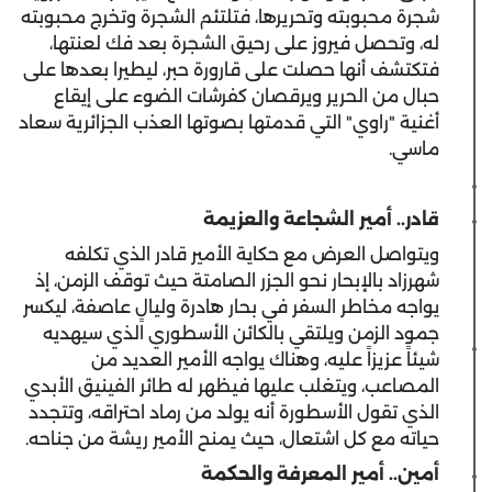
شجرة محبوبته وتحريرها، فتلتئم الشجرة وتخرج محبوبته
له، وتحصل فيروز على رحيق الشجرة بعد فك لعنتها،
فتكتشف أنها حصلت على قارورة حبر، ليطيرا بعدها على
حبال من الحرير ويرقصان كفرشات الضوء على إيقاع
أغنية "راوي" التي قدمتها بصوتها العذب الجزائرية سعاد
ماسي.
قادر.. أمير الشجاعة والعزيمة
‎ويتواصل العرض مع حكاية الأمير قادر الذي تكلفه
شهرزاد بالإبحار نحو الجزر الصامتة حيث توقف الزمن، إذ
يواجه مخاطر السفر في بحار هادرة وليالٍ عاصفة، ليكسر
جمود الزمن ويلتقي بالكائن الأسطوري الذي سيهديه
شيئاً عزيزاً عليه، وهناك يواجه الأمير العديد من
المصاعب، ويتغلب عليها فيظهر له طائر الفينيق الأبدي
الذي تقول الأسطورة أنه يولد من رماد احتراقه، وتتجدد
حياته مع كل اشتعال، حيث يمنح الأمير ريشة من جناحه.
أمين.. أمير المعرفة والحكمة