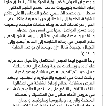
‎وأوضح أن العرض قدّم الرؤية المركزية التي تنطلق منها
إمارة الشارقة بتوجيهات صاحب السمو الشيخ الدكتور
سلطان بن محمد القاسمي، عضو المجلس الأعلى حاكم
الشارقة، الداعية إلى الانطلاق من المعرفة والكتاب في
الحوار مع ثقافات العالم، وبناء علاقات متجددة وعميقة،
ومد جسور التواصل بينها على أسس من الاحترام
والتقدير والمحبة والسلام، لافتاً إلى أن رسالة شهرزاد في
ختام العرض هي رسالة الشارقة إلى العالم أجمع، وإلى
الأجيال الجديدة، قائلاً: "إن مهمتنا أن نواصل الكتابة
والإبداع".
‎وبدأ التجهيز لهذا العرض المتكامل والأصيل منذ قرابة
عام كامل، وبساعات تدريبية وصلت إلى 500 ساعة
عمل، حيث تم تقديم العرض مباشرة وبصورة حية
وبثلاث لغات هي العربية والإنجليزية والفرنسية، وجسّد
العرض مشاركة العالم لإمارة الشارقة في احتفالها
باللقب الثقافي الأرفع على مستوى العالم، حيث شارك
في عروض الأداء فنانون من المكسيك والمملكة
المتحدة والبرازيل وبيلاروسيا وسلوفينيا واليابان
والولايات المتحدة الأمريكية وكندا، كما شاركت كندا