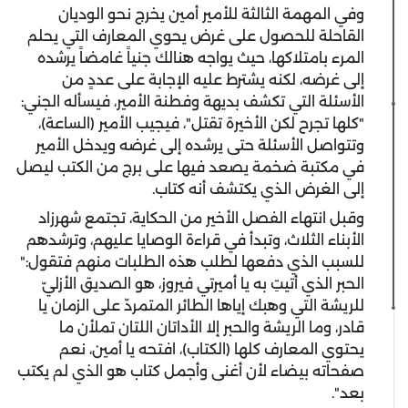
‎وفي المهمة الثالثة للأمير أمين يخرج نحو الوديان
القاحلة للحصول على غرض يحوي المعارف التي يحلم
المرء بامتلاكها، حيث يواجه هنالك جنياً غامضاً يرشده
إلى غرضه، لكنه يشترط عليه الإجابة على عددٍ من
الأسئلة التي تكشف بديهة وفطنة الأمير، فيسأله الجني:
"كلها تجرح لكن الأخيرة تقتل"، فيجيب الأمير (الساعة)،
وتتواصل الأسئلة حتى يرشده إلى غرضه ويدخل الأمير
في مكتبة ضخمة يصعد فيها على برج من الكتب ليصل
إلى الغرض الذي يكتشف أنه كتاب.
‎وقبل انتهاء الفصل الأخير من الحكاية، تجتمع شهرزاد
الأبناء الثلاث، وتبدأ في قراءة الوصايا عليهم، وترشدهم
للسبب الذي دفعها لطلب هذه الطلبات منهم فتقول:"
الحبر الذي أتيتِ به يا أميرتي فيروز، هو الصديق الأزليّ
للريشة التي وهبك إياها الطائر المتمردّ على الزمان يا
قادر، وما الريشة والحبر إلا الأداتان اللتان تملأن ما
يحتوي المعارف كلها (الكتاب)، افتحه يا أمين، نعم
صفحاته بيضاء لأن أغنى وأجمل كتاب هو الذي لم يكتب
بعد".