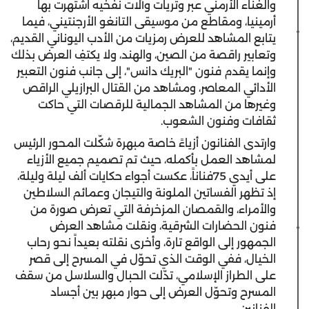
والغناء الأرمني عبر وتريات وآلات نفخيه اشتهرت بها
أرمينيا، ومقاطع من موسيقى التانغو الأرجنتيني، فيما
يتابع المشاهد للعرض رمزيات من الأدب اليوناني القديم،
وتعابير راقصة من الصين، والهند، ولا يكتفِ العرض بذلك
وإنما يقدم فنون "البريك دانس"، إلى جانب فنون التعبير
الأدائي المعاصر، ومشاهد من القتال البرازيلي الراقص
وغيرها من المشاهد الجمالية للرقصات التي حاكت
ثقافات وفنون الشعوب.
‎وارتدى الفنانون أزياءً خاصة مبهرة شكّلت المحور الرئيس
لمشاهد العمل بأكمله، حيث تم تصميم جميع الأزياء
على أيدي 75فناناً، عكست أجواء حكايات ألف ليلة وليلة،
إذ تظهر الفساتين الملونة والتيجان وعمائم السلاطين
والأمراء، والقمصان المزخرفة التي تعرض صورة من
فنون الحضارات الشرقية، ونقلت مشاهد العرض
الجمهور إلى الواقع تارة، وأخرى نقلته بعيداً نحو رحاب
الخيال، ففي الوقت الذي تحوّل في المسرح إلى قصر
على الطراز الإسلامي، تدّلت الحبال والسلاسل من سقف
المسرح وتحوّل العرض إلى حوار مبهر بين أجساد
الفنانين.