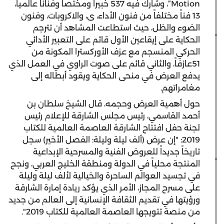
Motion”، وشارك فيه 537 خبيراً ومختصاً وفناناً عالمياً،
13 فناً مختلفاً من فنون الأداء، ى، والاكروبات، وفنون
الضوء والظل، حيث استطاعت المشاهد أن تترجم
الحكاية على إيقاعين الأول قائم على التعبير الأدائي
الحركي المنسجم مع عزف الأوركسترا المكونة من
51عازفاً، والثاني قائم على صوت الراوي في العمل الذي
يدفع العرض في منحى الحكاية ويقود أبطاله إلى
مغامراتهم.
‎حول أهمية العرض وحجمه، قال الشيخ سلطان بن
أحمد القاسمي، رئيس مجلس الشارقة للإعلام رئيس
لجنة حفل افتتاح الشارقة العاصمة العالمية للكتاب
2019: "إن عرض (ألف ليلة وليلة: الفصل الأخير) سجل
تاريخاً جديداً للعروض الفنية والمسرحية الإبداعية
المنتجة محلياً في الدولة ومنطقة الخليج العربي، ونجح
في تجسيد العوالم الساحرة والخيالية لألف ليلة وليلة
على مسرح المجاز، الأمر الذي يؤكد ريادة إمارة الشارقة
ورؤيتها في تقديم الثقافة الإنسانية إلى العالم من جديد
من منصة تتويجها العاصمة العالمية للكتاب 2019".