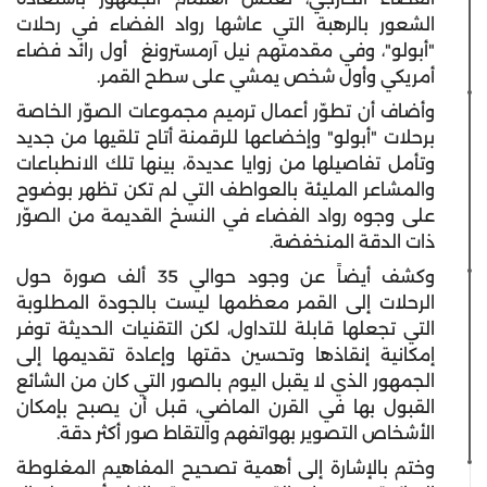
الشعور بالرهبة التي عاشها رواد الفضاء في رحلات
"أبولو"، وفي مقدمتهم نيل آرمسترونغ ‏ أول رائد فضاء
أمريكي وأول شخص يمشي على سطح القمر.
وأضاف أن تطوّر أعمال ترميم مجموعات الصوّر الخاصة
برحلات "أبولو" وإخضاعها للرقمنة أتاح تلقيها من جديد
وتأمل تفاصيلها من زوايا عديدة، بينها تلك الانطباعات
والمشاعر المليئة بالعواطف التي لم تكن تظهر بوضوح
على وجوه رواد الفضاء في النسخ القديمة من الصوّر
ذات الدقة المنخفضة.
وكشف أيضاً عن وجود حوالي 35 ألف صورة حول
الرحلات إلى القمر معظمها ليست بالجودة المطلوبة
التي تجعلها قابلة للتداول، لكن التقنيات الحديثة توفر
إمكانية إنقاذها وتحسين دقتها وإعادة تقديمها إلى
الجمهور الذي لا يقبل اليوم بالصور التي كان من الشائع
القبول بها في القرن الماضي، قبل أن يصبح بإمكان
الأشخاص التصوير بهواتفهم والتقاط صور أكثر دقة.
وختم بالإشارة إلى أهمية تصحيح المفاهيم المغلوطة