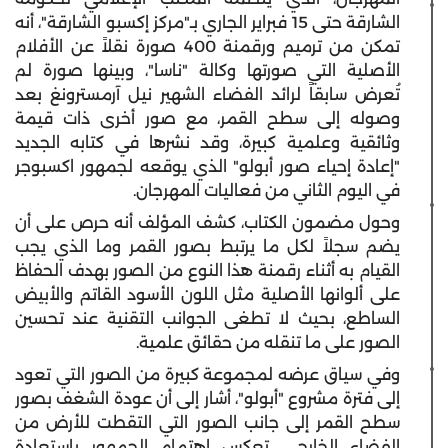
الشارقة حتى 15 فبراير الجاري بـ"مركز إكسبو الشارقة"، أنه
تمكن من ترميم ورقمنة 400 صورة نقلاً عن الأفلام
الأصلية التي صورتها وكالة "ناسا"، وبينها صورة لم
تُعرض سابقاً لرائد الفضاء الشهير نيل آرمسترونغ بعد
وصوله إلى سطح القمر، مع صور أخرى ذات قيمة
وثائقية وعلمية كبيرة، وقد نشرها في كتابه الجديد
"إعادة إحياء صور أبولو" الذي يوقعه لجمهور اكسبوجر
في اليوم الثاني من فعاليات المهرجان.
وحول مضمون الكتاب، كشف المؤلف أنه حرص على أن
يضم سجلاً لكل ما يرتبط بصور القمر وما الذي يجب
القيام به أثناء رقمنة هذا النوع من الصور بهدف الحفاظ
على ألوانها الأصلية مثل اللون الأسود القاتم والأبيض
الساطع، بحيث لا تطغى الجوانب التقنية عند تحسين
الصور على ما تنقله من حقائق علمية.
وفي سياق عرضه لمجموعة كبيرة من الصور التي تعود
إلى فترة مشروع "أبولو"، أشار إلى أن عودة الشغف بصور
سطح القمر إلى جانب الصور التي التقطت للأرض من
الفضاء الخارجي، تعكس اهتمام الجمهور باستعادة