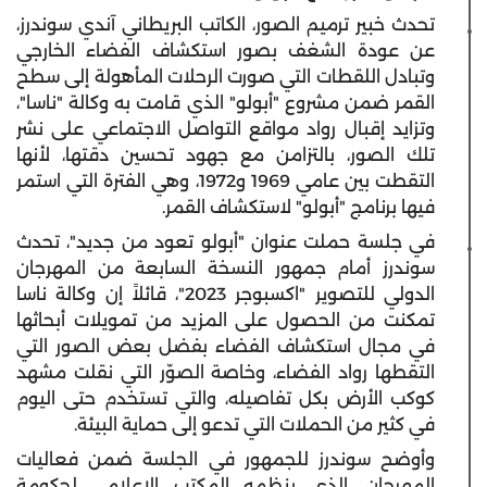
تحدث خبير ترميم الصور، الكاتب البريطاني آندي سوندرز،
عن عودة الشغف بصور استكشاف الفضاء الخارجي
وتبادل اللقطات التي صورت الرحلات المأهولة إلى سطح
القمر ضمن مشروع "أبولو" الذي قامت به وكالة "ناسا"،
وتزايد إقبال رواد مواقع التواصل الاجتماعي على نشر
تلك الصور، بالتزامن مع جهود تحسين دقتها، لأنها
التقطت بين عامي 1969 و1972، وهي الفترة التي استمر
فيها برنامج "أبولو" لاستكشاف القمر.
في جلسة حملت عنوان "أبولو تعود من جديد"، تحدث
سوندرز أمام جمهور النسخة السابعة من المهرجان
الدولي للتصوير "اكسبوجر 2023"، قائلاً إن وكالة ناسا
تمكنت من الحصول على المزيد من تمويلات أبحاثها
في مجال استكشاف الفضاء بفضل بعض الصور التي
التقطها رواد الفضاء، وخاصة الصوّر التي نقلت مشهد
كوكب الأرض بكل تفاصيله، والتي تستخدم حتى اليوم
في كثير من الحملات التي تدعو إلى حماية البيئة.
وأوضح سوندرز للجمهور في الجلسة ضمن فعاليات
المهرجان، الذي ينظمه المكتب الإعلامي لحكومة