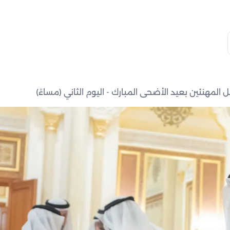
 المهنئين بعيد الأضحى المبارك - اليوم الثاني (مساءً)