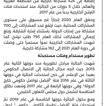
إضافة إلى 424 مشاركة خارجية من المنطقة العربية
والعالم، خلال 5 دورات من الجائزة، منذ استحداث فئات
الترشح الخارجية بدءاً من عام 2017.
وحقق العام 2020 إنجازاً غير مسبوق على مستوى
المشاركات المحلية، حيث ارتفع عدد المشاركات إلى 700
مشاركة من إمارات الدولة، باستثناء إمارة الشارقة، وبلغ
إجمالي المشاركات لذلك العام 793 طلب ترشح، كما
شهدت المشاركات الخارجية نمواً مستمراً حتى وصلت
في دورة العام 2021 إلى 162 مشاركة خارجية.
تطوير مستدام وفئات مستحدثة
شهدت الجائزة مراحل تطويرية منذ دورتها الثانية عام
2015، حيث اتجه مجال الجائزة إلى الاتصال الحكومي
بعيداً عن الإعلام، في حين استحدثت الجائزة في دورتها
الثالثة في عام 2016 فئة "أفضل تواصل حكومي خارج
الدولة"، وفي دورتها الرابعة في عام 2017 وسّعت نطاق
المنافسة لتشمل دول مجلس التعاون الخليجي.
ومع دخول الجائزة دورتها الخامسة في عام 2018؛ تمّ
استحداث فئة "أفضل تطبيق إلكتروني حكومي" لدول