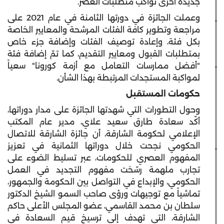
جديدة أخرى تواكب متطلبات العصر.
وعملت الجائزة في دورتها الثامنة في عام 2021 على
مراجعة وتطوير كافة الفئات المرشحة والمعايير الخاصة
بكل فئة، وإعادة توصيف الفئات وإضافة جزء خاص
بمتطلبات القبول ومعايير التقديم، كما تمّ إضافة فئة
"أفضل ممارسات التعامل مع أزمة كورونا" سعياً
لمواكبة المستجدات المرتبطة بهذا الشأن.
حكومات المستقبل
وحول التطورات التي شهدتها الجائزة على مدار دوراتها،
أكّد سعادة طارق سعيد علاي، مدير عام المكتب
الإعلامي لحكومة الشارقة، أن جائزة الشارقة للاتصال
الحكومي نجحت خلال دوراتها الثمانية في تعزيز
المفهوم العصري للحكومات، عبر تسليط الضوء على
تجارب ملهمة رسّخت مفهوم التجديد في العمل
الحكومي، والإبداع في التواصل بين الحكومة والجمهور،
تماشياً مع توجيهات ورؤى صاحب السمو الشيخ الدكتور
سلطان بن محمد القاسمي، عضو المجلس الأعلى حاكم
الشارقة، التي تهدف إلى ترسيخ قيم السعادة في