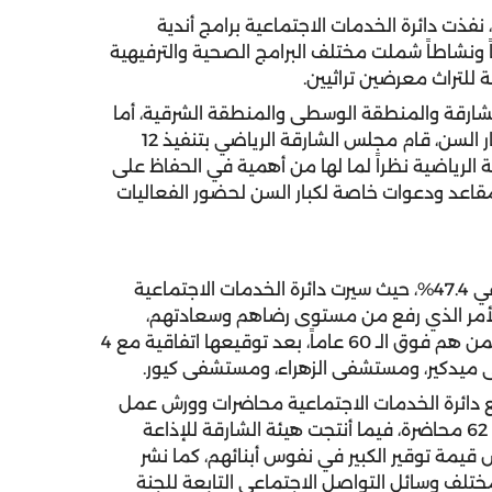
محور المشاركة المجتمعية الذي حقق 66.6%، نفذت دائرة الخدمات الاجتماعية برامج أندية
خاصة بكبار السن بواقع 11 ألف و154 برنامجاً ونشاطاً شملت مختلف البرامج الصحية والترفيهية
 للتراث معرضين تراثيين.
واحي والقرى 3 مجالس في الشارقة والمنطقة الوسطى والمنطقة الشرقية، أما
فيما يخص الأنشطة الرياضية التي تتماشى مع فئة كبار السن، قام مجلس الشارقة الرياضي بتنفيذ 12
 الرياضية نظراً لما لها من أهمية في الحفاظ على
عد ودعوات خاصة لكبار السن لحضور الفعاليات
بلغت نسبة الإنجاز في محور الاحترام والإدماج الاجتماعي 47.4%، حيث سيرت دائرة الخدمات الاجتماعية
 الأمر الذي رفع من مستوى رضاهم وسعادتهم،
ووفرت هيئة الشارقة الصحية مزايا خاصة وخصومات لمن هم فوق الـ 60 عاماً، بعد توقيعها اتفاقية مع 4
دكير، ومستشفى الزهراء، ومستشفى كيور.
ع دائرة الخدمات الاجتماعية محاضرات وورش عمل
حول التشيخ وانقلاب الهرم الديموغرافي ليصل عددها 62 محاضرة، فيما أنتجت هيئة الشارقة للإذاعة
ي غرس قيمة توقير الكبير في نفوس أبنائهم، كما نشر
ة الشارقة 686 مشاركة في مختلف وسائل التواصل الاجتماعي التابعة للجنة