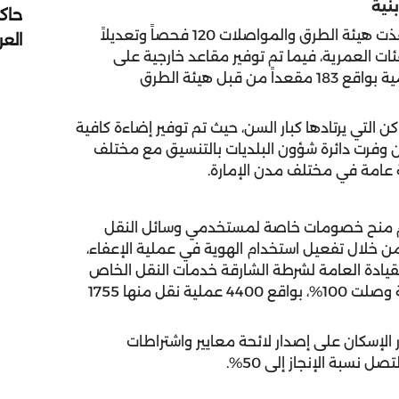
نية
حاك
حقق محور المساحات الخارجية والأبنية 42.3%، حيث نفذت هيئة الطرق والمواصلات 120 فحصاً وتعديلاً
الع
ت العمرية، فيما تم توفير مقاعد خارجية على
الطرقات وعند مواقف وسائل النقل والساحات العمومية بواقع 183 مقعداً من قبل هيئة الطرق
كن التي يرتادها كبار السن، حيث تم توفير إضاءة كافية
مسجد، في حين وفرت دائرة شؤون البلديات بالتنسيق مع مختلف
النقل المراعي للسن، الذي حقق 66.7%، تم منح خصومات خاصة لمستخدمي وسائل النقل
ن خلال تفعيل استخدام الهوية في عملية الإعفاء،
قيادة العامة لشرطة الشارقة خدمات النقل الخاص
لطريحي الفراش، إذ تم الاستجابة لجميع الطلبات بنسبة وصلت 100%، بواقع 4400 عملية نقل منها 1755
إسكان على إصدار لائحة معايير واشتراطات
نسبة الإنجاز إلى 50%.