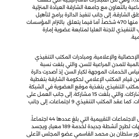
ات الاجتماعية بالتعاون مع جامعة الشارقة العيادة المنزلية
تلف مدن ومنطق الشارقة، إلى جانب تنفيذ الدائرة برامج لتأهيل
مهنة جلساء كبار السن من خلال تنظيم 7 ورش استفاد منها 470 شخصاً، أما فيما يتعلق بالتزام المؤسسات
التنفيذي للجنة العليا لمتابعة عضوية إمارة
لإحصائية والإعلامية، ومبادرات المكتب التنفيذي
عالمية للمدن المراعية للسن، والتي بلغت نسبة
للسن لقياس الخدمات الموجهة لكبار السن، إذ أصدرت دائرة
قارير إحصائية، فضلاً عن قيام المكتب الإعلامي لحكومة الشارقة بتغطية
براً صحفياً، فيما قام المكتب التنفيذي بتغذية موقع العضوية في الشبكة
العالمية للمدن المراعية للسن بأحدث المبادرات والمشاركات، والتي بلغت 15 مشاركة، إلى جانب العمل على
تنسيق دائم مع ممثلي الجهات المعنية بتنفيذ المبادرات. كما عقد المكتب التنفيذي 9 اجتماعات، إلى جانب
ويتم قياس مؤشر أداء التقدم لمبادرات اللجنة من خلال الاجتماعات التقييمية التي بلغ عددها 44 اجتماعاً،
بالإضافة إلى تنفيذ 31 اجتماعاً تنسيقياً مع ممثلي الجهات لطرح أنشطة جديدة لخدمة 189 معيار، ويجسد
لدكتور سلطان بن محمد القاسمي عضو المجلس الأعلى