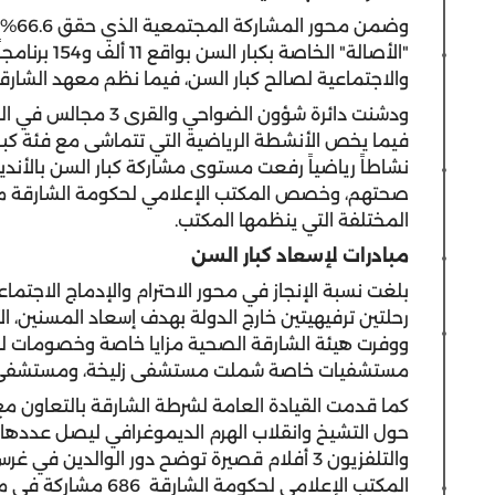
وضمن 
"الأصالة" ال
والاجتماعية لصالح كبار السن، فيما نظم معهد الشارقة
ودشنت دائرة شؤون الض
نشاطاً رياضياً رفعت مستوى مشاركة كبار السن بالأندية
صحتهم، وخصص المكتب الإعلامي لحكومة الشارقة مقا
المختلفة التي ينظمها المكتب.
مبادرات لإسعاد كبار السن
رحلتين ترفيهيتين خارج الدولة بهدف إسعاد المسنين،
مستشفيات خاصة شملت مستشفى زليخة، ومستشفى مي
كما قدمت القيادة العامة لشرطة الشارقة بالتعاون م
والتلفزيون 3 أفلام قصيرة توضح دور الوالدين ف
المكتب الإعلامي لحكوم