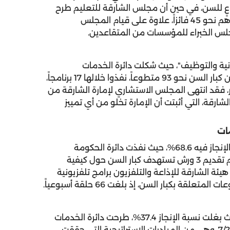
عٍ للسن، في حين أن مجلس الشارقة للتعليم طرح
جائزة بعنوان "الابن البار" وتم تكريم الفائزين البالغ عددهم نحو 45 فائزاً، علاوة على قيام المجلس
لس الخبراء للمؤسسات من المتقاعدين.
لمشاركة المدنية والتوظيف"، حيث شكلت دائرة الخدمات
الاجتماعية فريق الخير والبركة الذي بلغ عدد أعضائه من كبار السن نحو 93 متطوعاً، نفذوا خلالها 17 برنامجاً،
 فقد انتهى المجلس الاستشاري لإمارة الشارقة من
شارقة، التي أثبتت أن الإمارة تخلو من أي تمييز
وحول محور الاتصالات والمعلومات الذي بلغت نسبة الإنجاز فيه 68.6%، حيث نفذت دائرة الحكومة
الإلكترونية 3 خدمات حكومية هاتفية لكبار السن، كما تم تقديم 3 ورش تستهدف كبار السن حول كيفية
يئة الشارقة للإذاعة والتلفزيون برامج تلفزيونية
كبار السن، إذ بلغت 66 حلقة أسبوعياً.
أما في محور الدعم المجتمعي والخدمات الصحية، حيث بغلت نسبة الإنجاز 37.4%، طرحت دائرة الخدمات
الاجتماعية خدمة رحمة للتمريض المنزلي على مدى 24/‏7، وهي من المبادرات الاستراتيجية التي حققت