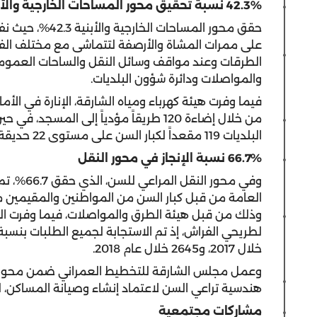
42.3% نسبة تحقيق محور
المساحات الخارجية والأب
على ممرات المشاة والأرصفة لتتماشى مع مختلف الفئا
والمواصلات ودائرة شؤون البلديات.
فيما وفرت هيئة كهرباء ومياه الشارقة، الإنارة في الأما
من خلال إضاءة 120 طريقاً مؤدياً إلى ال
البلديات 119 مقعداً لكبار السن على مستوى 22 حديقة عامة في مختلف مدن الإمارة.
66.7% نسبة الإنجاز في محور النقل
وفي محور 
العامة من قبل كبار السن من المواطنين والمقيمين م
وذلك من قبل هيئة الطرق والمواصلات، فيما وفرت ال
خلال 2017، و2645 خلال عام 2018.
وعمل مجلس الشارقة للتخطيط العمراني ضمن محور ال
هندسية تراعي السن لاعتماد إنشاء وصيانة المساكن، لتصل 
مشاركات مجتمعية