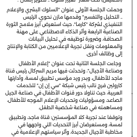
وحملت الجلسة الأولى عنوان "السلوك البشري والإعلام
.. التحليل والتفسير" وقدمها مازن نحوي، الرئيس
التنفيذي لشركة "كارما"، حيث استعرض أبرز ملامح الثورة
الصناعية الرابعة وأثر الذكاء الاصطناعي على مهنة
الصحافة، وضرورة توظيفه في تحليل البيانات
والمعلومات ونقل تجربة الإعلاميين من الكتابة والإنتاج
إلى وظائف أخرى.
وجاءت الجلسة الثانية تحت عنوان "إعلام الأطفال
وصناعة الأجيال"، وتحدثت فيها مريم السركال رئيس قناة
ماجد للأطفال، وبدر ورد مؤسس تطبيق لمسة، وأدارتها
كارولين فرج نائب رئيس شبكة "سي إن إن" للخدمات
العربية، حيث تناولا دور قنوات الأطفال في صناعة الجيل
الصاعد، ومسؤوليات وتحديات الإعلام الموجه للأطفال،
ومساهمته في صناعة شخصية الطفل.
وتوقفا عند تجربة كلا المؤسستين؛ قناة ماجد، وتطبيق
لمسة، ومستعرضان أبرز التحديات التي واجهها في
مخاطبة الأجيال الجديدة، وأثر سياستهم الإعلامية في