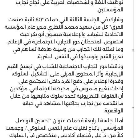
توظيف اللغة والشخصيات العربية على نجاح تجارب
المؤسستين.
وشارك في الجلسة الثالثة التي حملت "60 ثانية صنعت
الفرق" كل من سعيد محمد النظري مدير عام المؤسسة
الاتحادية للشباب، والإعلامية ميسون أبو بكر حيث
استعرض المتحدثان دور التجارب الاجتماعية في الإعلام،
وما تمثله تلك التجارب من وسيلة هادفة تساهم في
تعزيز القيم وترسيخها في النفس البشرية.
وناقشا دور التجارب الاجتماعية للشباب في ترسيخ القيم
الإيجابية، وأثر المحتوى المرئي على التشكيل السلوك،
وقدرة الإعلام على دفع الفرد داخل المجتمع على
إحداث تغيير ملموس في محيطه الاجتماعي، مؤكدين
أن القنوات التلفزيونية تحدد سلوك متابعيها من خلال
ما تقدمه من تجارب يحاكيها المشاهد في حياته
الواقعية.
أما الجلسة الرابعة فحملت عنوان "تحسين التواصل
المؤسسي باتباع تقنيات علم النفس السلوكي"، وجمعت
كلاً من: د. علي فنويك أكاديمي متخصص في السلوك