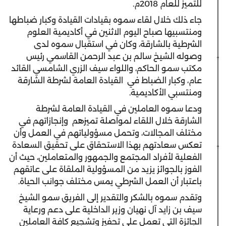
للتميز للعام 2018م.
جاء ذلك خلال لقاء سموه بقيادات القيادة وكبار ضباطها
ومنتسبيها صباح اليوم الاثنين في أكاديمية العلوم
الشرطية بالشارقة، وكان في استقبال سموه لدى
وصوله الشيخ سالم بن عبد الرحمن القاسمي رئيس
مكتب سمو الحاكم، واللواء سيف الزري الشامسي القائد
عام، وكبار الضباط في القيادة العامة لشرطة الشارقة
ومنتسبي الأكاديمية.
ودعا سموه العاملين في القيادة العامة لشرطة
الشارقة خلال اللقاء لمواصلة تميزهم وإنجازاتهم في
مختلف المجالات، وتحمل مسؤولياتهم في العمل وأن
تعكس سعادتهم بهذا الاستحقاق على تحقيق السعادة
الفعلية لأفراد المجتمع والجمهور والمتعاملين، حيث أن
الفوز بالجوائز يزيد من المسؤولية الملقاة على عاتقهم
باعتبار أن العمل الشرطي يمس مختلف جوانب الحياة.
وتقدم سموه بالشكر والتقدير إلى الفريق سمو الشيخ
سيف بن زايد آل نهيان وزير الداخلية على دعم ورعاية
الجائزة التي تعمل على تحفيز وتشجيع كافة العاملين