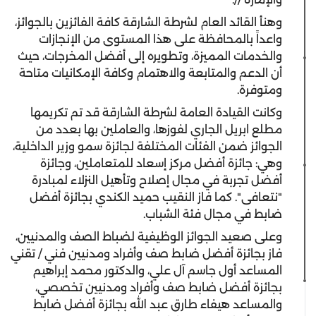
وهنأ القائد العام لشرطة الشارقة كافة الفائزين بالجوائز،
واعداً بالمحافظة على هذا المستوى من الإنجازات
والخدمات المميزة، وتطويره إلى أفضل المخرجات، حيث
أن الدعم والمتابعة والاهتمام وكافة الإمكانيات متاحة
ومتوفرة.
وكانت القيادة العامة لشرطة الشارقة قد تم تكريمها
مطلع ابريل الجاري لفوزها، والعاملين بها بعدد من
الجوائز ضمن الفئات المختلفة لجائزة سمو وزير الداخلية،
وهي: جائزة أفضل مركز إسعاد للمتعاملين، وجائزة
أفضل تجربة في مجال إصلاح وتأهيل النزلاء لمبادرة
"نتعافى". كما فاز النقيب حميد الكندي بجائزة أفضل
ضابط في مجال فئة الشباب.
وعلى صعيد الجوائز الوظيفية لضباط الصف والمدنيين،
فاز بجائزة أفضل ضابط صف وأفراد ومدنيين فني /‏ تقني
المساعد أول جاسم آل علي، والدكتور محمد إبراهيم
بجائزة أفضل ضابط صف وأفراد ومدنيين تخصصي،
والمساعد هيفاء طارق عبد الله بجائزة أفضل ضابط