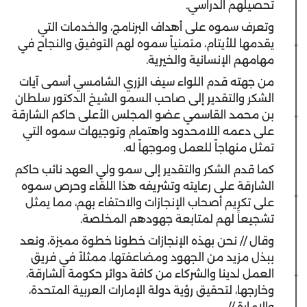
تحصيلهم الدراسي.
وتعرف سموه على أهداف البرنامج، والخدمات التي
يقدمها للأيتام، متمنياً سموه لهم التوفيق والنجاح في
مهامهم الإنسانية والخيرية.
من جهته قدم اللواء سيف الزري الشامسي أسمى آيات
الشكر والتقدير إلى صاحب السمو الشيخ الدكتور سلطان
بن محمد القاسمي عضو المجلس الأعلى حاكم الشارقة
على دعمه اللامحدود واهتمام وتوجيهات سموه التي
تمثل منهاجاً للعمل وموجهاً له.
كما قدم الشكر والتقدير إلى سمو ولي العهد نائب حاكم
الشارقة على رعايته وتشريفه هذا اللقاء وحرص سموه
على تكريم أصحاب الإنجازات والاحتفاء بهم، مما يمثل
تشجيعاً لهم لمتابعة جهودهم المخلصة.
وقال // نحن بهذه الإنجازات خطونا خطوة مميزة، ونعد
ببذل مزيد من الجهود ومضاعفتها، ممثلاً في فريق
العمل لدينا والشركاء من كافة دوائر حكومة الشارقة،
وخارجها، لتحقيق رؤية دولة الإمارات العربية المتحدة،
والإمارة //.