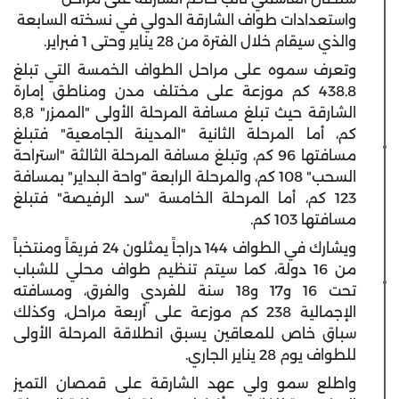
واستعدادات طواف الشارقة الدولي في نسخته السابعة
والذي سيقام خلال الفترة من 28 يناير وحتى 1 فبراير.
وتعرف سموه على مراحل الطواف الخمسة التي تبلغ
438.8 كم موزعة على مختلف مدن ومناطق إمارة
الشارقة حيث تبلغ مسافة المرحلة الأولى "الممزر" 8,8
كم، أما المرحلة الثانية "المدينة الجامعية" فتبلغ
مسافتها 96 كم، وتبلغ مسافة المرحلة الثالثة "استراحة
السحب" 108 كم، والمرحلة الرابعة "واحة البداير" بمسافة
123 كم، أما المرحلة الخامسة "سد الرفيصة" فتبلغ
مسافتها 103 كم.
ويشارك في الطواف 144 دراجاً يمثلون 24 فريقاً ومنتخباً
من 16 دولة، كما سيتم تنظيم طواف محلي للشباب
تحت 16 و17 و18 سنة للفردي والفرق، ومسافته
الإجمالية 238 كم موزعة على أربعة مراحل، وكذلك
سباق خاص للمعاقين يسبق انطلاقة المرحلة الأولى
للطواف يوم 28 يناير الجاري.
واطلع سمو ولي عهد الشارقة على قمصان التميز