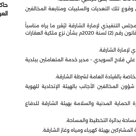
حاك
ون وقوع تلك التعديات والسلبيات ومتابعة المخالفين
الع
لس التنفيذي لإمارة الشارقة ليُقرر ما يراه مناسباً
بشأن نزع ملكيتها وفقاً للمادة رقم (8) من المرسوم بقانون رقم (2) لسنة 2020م بشأن نزع ملكية العقارات
 علي فلاح السويدي – مدير خدمة المتعاملين ببلدية
ؤون المخالفين الأجانب بالهيئة الإتحادية للهوية
ة الحماية المدنية والسلامة بهيئة الشارقة للدفاع