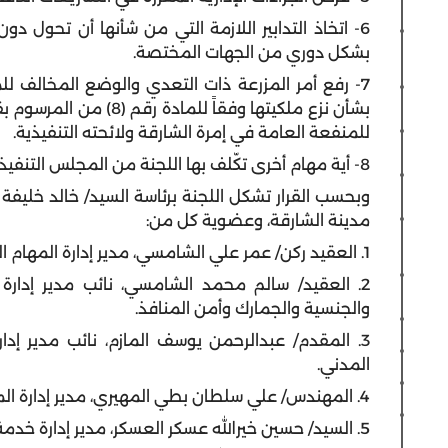
6- اتخاذ التدابير اللازمة التي من شأنها أن تحول د
بشكل دوري من الجهات المختصة.
7- رفع أمر المزرعة ذات التعدي والوضع المخالف للمج
للمنفعة العامة في إمرة الشارقة ولائحته التنفيذية.
8- أية مهام أخرى تكّلف بها اللجنة من المجلس التنفيذي لإمارة الشارقة.
وبحسب القرار تشكل اللجنة برئاسة السيد/ خالد خليفة
مدينة الشارقة، وعضوية كل من:
1. العقيد ركن/ عمر علي الشامسي، مدير إدارة المهام الخاصة بالقيادة العامة لشرطة الشارقة.
2. العقيد/ سالم محمد الشامسي، نائب مدير إدارة ش
والجنسية والجمارك وأمن المنافذ.
3. المقدم/ عبدالرحمن يوسف المازم، نائب مدير إدار
المدني.
4. المهندس/ علي سلطان بطي المهيري، مدير إدارة المساحة بدائرة التخطيط والمساحة.
5. السيد/ حسين خيرالله عسكر العسكر، مدير إدارة خدمة المشتركين بهيئة كهرباء ومياه وغاز الشارقة.