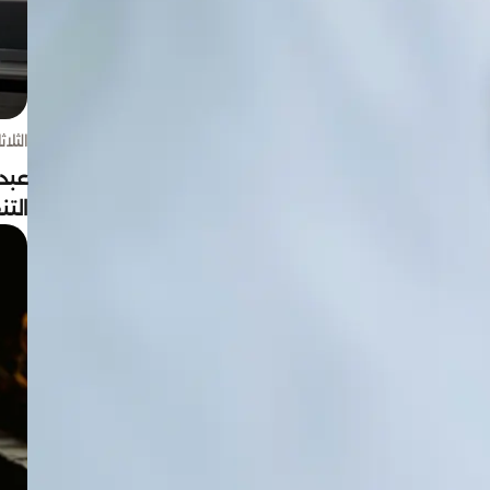
الثلاثاء 4 أغسط
عبد
الت