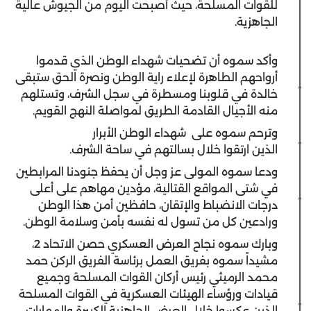
للقوات المسلحة، حيث أصبحت اليوم من الجيوش عالية
الجاهزية.
وأكد سموه أن تضحيات شهداء الوطن الذي قدموا
أرواحهم الطاهرة لإعلاء راية الوطن ونصرة الحق ستبقى
خالدة في قلوبنا ومسطرة في سجل الشرف، وتستلهم
منه الأجيال القادمة الطريق لمواصلة النهج القويم.
وترحم سموه على شهداء الوطن الأبرار
الذين ارتقوا خلال بسالتهم في ساحة الشرف.
ودعا سموه المولى عز وجل أن يحفظ جنودنا المرابطين
في شتى المواقع القتالية، مؤدين مهاهم على أعلى
درجات الانضباط والإتقان، حافظين أمن هذا الوطن
ورادعين كل من تسول له نفسه بأمن وسلامة الوطن.
وبارك سموه نجاح العرض العسكري حصن الاتحاد 2،
مشيداً سموه بفريق العمل برئاسة الفريق الركن حمد
محمد الرميثي رئيس أركان القوات المسلحة وجميع
قيادات ورؤساء الهيئات العسكرية في القوات المسلحة
الذين عكسوا خلال العرض الجاهزية الكبيرة والمهارات