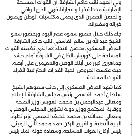
ولي العهد نائب حاكم الشارقة، أن القوات المسلحة
الإماراتية محط فخرنا واعتزازانا، فهي الدرع الواقي
والحصن الحصين الذي يحمي مكتسبات الوطن ويصون
خيراته ومقدراته.
جاء ذلك خلال حضور سموه عصر اليوم وبحضور سمو
الشيخ عبدالله بن سالم القاسمي نائب حاكم الشارقة
العرض العسكري «حصن الاتحاد 2»، الذي نظمته القوات
المسلحة على كورنيش الخان في الشارقة أمام حشد
جماهيري كبير من أبناء الوطن والمقيمين على أرضه،
حيث عكست العروض الحية القدرات الاحترافية لأفراد
القوات المسلحة.
كما شهد العرض العسكري إلى جانب سموهم الشيخ
سلطان أحمد القاسمي رئيس مجلس الشارقة للإعلام،
ومعالي عبدالرحمن بن محمد العويس وزير الصحة
ووقاية المجتمع ووزير دولة لشؤون المجلس الوطني،
ومعالي عبدالله بن محمد بلحيف النعيمي وزير تطوير
البنية التحتية، والفريق الركن حمد محمد ثاني الرميثي
رئيس أركان القوات المسلحة، وسعادة خولة الملا رئيس