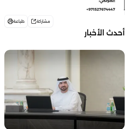
971527674447+
مشاركة
طباعة
أحدث الأخبار