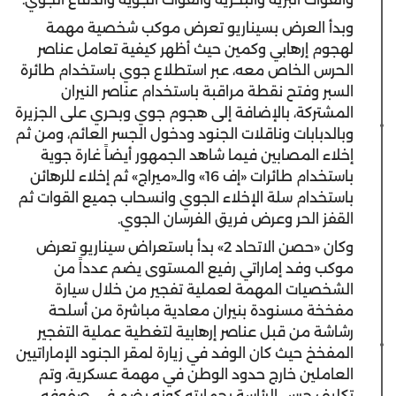
وبدأ العرض بسيناريو تعرض موكب شخصية مهمة
لهجوم إرهابي وكمين حيث أظهر كيفية تعامل عناصر
الحرس الخاص معه، عبر استطلاع جوي باستخدام طائرة
السبر وفتح نقطة مراقبة باستخدام عناصر النيران
المشتركة، بالإضافة إلى هجوم جوي وبحري على الجزيرة
وبالدبابات وناقلات الجنود ودخول الجسر العائم، ومن ثم
إخلاء المصابين فيما شاهد الجمهور أيضاً غارة جوية
باستخدام طائرات «إف 16» والـ«ميراج» ثم إخلاء للرهائن
باستخدام سلة الإخلاء الجوي وانسحاب جميع القوات ثم
القفز الحر وعرض فريق الفرسان الجوي.
وكان «حصن الاتحاد 2» بدأ باستعراض سيناريو تعرض
موكب وفد إماراتي رفيع المستوى يضم عدداً من
الشخصيات المهمة لعملية تفجير من خلال سيارة
مفخخة مسنودة بنيران معادية مباشرة من أسلحة
رشاشة من قبل عناصر إرهابية لتغطية عملية التفجير
المفخخ حيث كان الوفد في زيارة لمقر الجنود الإماراتيين
العاملين خارج حدود الوطن في مهمة عسكرية، وتم
تكليف حرس الرئاسة بحمايته كونه يضم في صفوفه