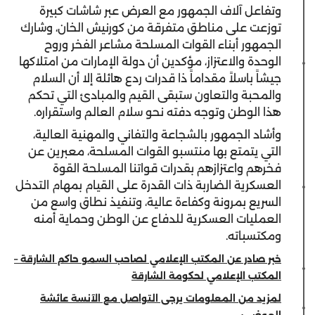
وتفاعل آلاف الجمهور مع العرض عبر شاشات كبيرة
توزعت على مناطق متفرقة من كورنيش الخان، وشارك
الجمهور أبناء القوات المسلحة مشاعر الفخر وروح
الوحدة والاعتزاز، مؤكدين أن دولة الإمارات من امتلاكها
جيشاً باسلاً مقداماً ذا قدرات ردع هائلة إلا أن السلام
والمحبة والتعاون ستبقى القيم والمبادئ التي تحكم
هذا الوطن وتوجه دفته نحو سلام العالم واستقراره.
وأشاد الجمهور بالشجاعة والتفاني والمهنية العالية،
التي يتمتع بها منتسبو القوات المسلحة، معبرين عن
فخرهم واعتزازهم بقدرات قواتنا المسلحة القوة
العسكرية الضاربة ذات القدرة على القيام بمهام التدخل
السريع بمرونة وكفاءة عالية، وتنفيذ نطاق واسع من
العمليات العسكرية للدفاع عن الوطن وحماية أمنه
ومكتسباته.
خبر صادر عن المكتب الإعلامي لصاحب السمو حاكم الشارقة –
المكتب الإعلامي لحكومة الشارقة
لمزيد من المعلومات يرجى التواصل مع الآنسة عائشة
العوضي: