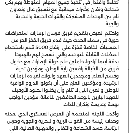
كفاءة واقتدار في تنفيذ جميع المهام المنوطة بهم بكل
شجاعة وتفان وخبرات ميدانية مع تنسيق عال وتعاون
تام بين الوحدات المشتركة والقوات الجوية والبحرية
والبرية.
واختتم العرض بتقديم فريق فرسان الإمارات استعراضات
جوية في سماء الحدث حيث قدم فريق القفز الحر من
العمليات الخاصة قفزة على ارتفاع 5000 قدم باستخدام
المظلات القابلة للتوجيه، والتي تسمح لهم بالهبوط
بدقة أينما أرادوا، حاملين علم دولة الإمارات مع دخول
فريق من الخيالة رافعين راية الوطن، ومؤدين تحية
وقسم العلم، ومجددين العهد والولاء لقيادة الإمارات
الرشيدة، ومؤكدين العزم على أن يكونوا الدروع الواقية
للوطن والعين التي لا تنام وأن يظلوا الجنود الأوفياء
للعهد البارين بالوعد الحافظين للأمانة، مؤدين الواجب
بهمة وعزيمة ونكران للذات.
وأكدت اللجنة المنظمة أن العرض العسكري الذي نفذته
وحدات رئيسة من القوات البرية والبحرية والجوية وحرس
الرئاسة، جسد الشجاعة والتفاني والمهنية العالية، التي