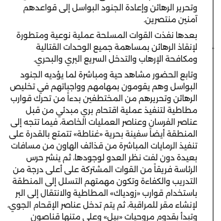
وتحرير الرهائن وإعادة الجنود البواسل إلى قواعدهم
آمنين منتصرين.
بعدها نفذت القوات المسلحة عملية نوعية ومتطورة
لإنقاذ الرهائن بمساهمة جميع الوحدات القتالية
ومكافحة الإرهاب والتدخل السريع البري والبحري.
وتابع الحضور مشاهد حية ومباشرة لما يؤديه الجنود
البواسل وهم يقومون بمهامهم وواجباتهم في تخليص
الرهائن وتحريرهم من المختطفين بدءاً من تحرك قوارب
مطاطية لتنفيذ عملية اقتحام بري مبدئي من قبل
عناصر الفرسان وعناصر العمليات الخاصة، فيما تتجه إلى
المنطقة أيضاً سفينة بحرية «غناطة» تتمتع بالقدرة على
تنفيذ الرمايات المباشرة من قذائف الهاون من مسافات
بعيدة دون لفت نظر العدو لوجودها، ثم ينشر حرس
الرئاسة فريقاً من القوات المشتركة على أعلى درجة من
التدريب والكفاءة وتكون مهمتهم التسلل إلى المنطقة
باستخدام قوارب «زودياك» المطاطية والانتقال إلى البر
لإنشاء مقر للمراقبة، ثم يتم تدخل عناصر الإقحام الجوي،
وتبدأ بقدوم مروحيات «بيل» وعلى متنها قناصون