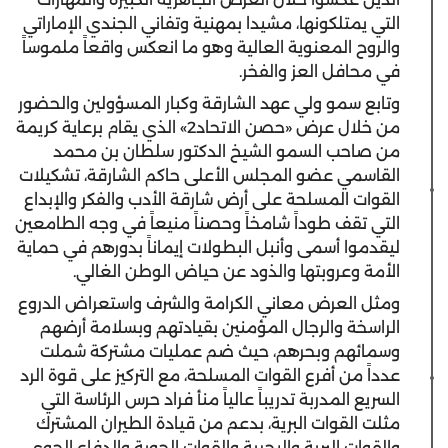
التي يمتلكونها، مشيدا بمهنية وتفاني الجندي الإماراتي
والروح المعنوية العالية وهو ما انعكس واقعاً ملموساً
في محافل العز والفخر.
وتابع سمو ولي عهد الشارقة وكبار المسؤولين والحضور
من خلال عرض «حصن الاتحاد2» الذي يقام برعاية كريمة
من صاحب السمو الشيخ الدكتور سلطان بن محمد
القاسمي عضو المجلس الأعلى حاكم الشارقة، تشكيلات
القوات المسلحة على أرض شارقة الأدب والفكر والإبداع
التي تقف طوداً شامخاً وحصناً منيعاً في وجه الطامعين
ليقدموا أسمى وأنبل البطولات إيماناً بدورهم في حماية
الأمة وعروبتها والذود عن حياض الوطن الغالي.
ومثل العرض معاني الكرامة والشرف واستعراض الدروع
الراسخة والرجال المؤمنين بقيادتهم وبسلامة أرضهم
وسمائهم وبحرهم، حيث ضم عمليات مشتركة شملت
عدداً من أفرع القوات المسلحة، مع التركيز على قوة الرد
السريع المدربة تدريباً عالياً منأ فراد حرس الرئاسة التي
مثلت القوات البرية، بدعم من قيادة الطيران المشترك
والقوات البرية والبحرية والقوات الجوية والدفاع الجوي.