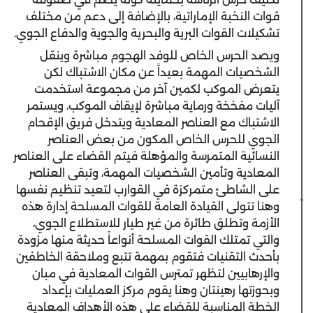
قوات النخبة الإماراتية، بالإضافة إلى دعم من مختلف
تشكيلات القوات البرية والبحرية والجوية والدفاع الجوي.
ويصد الحرس الخاص للوفد الهجوم مباشرة وينقل
الشخصيات المهمة بعيداً عن مكان الاشتباك لكن
يتعرض الموكب لكمين آخر من مجموعة استخدمت
آليات مفخخة ورماية مباشرة لإيقاف الموكب، ويستمر
الاشتباك مع العناصر المعادية ويتدخل فريق الإقحام
الجوي للحرس الخاص المكون من بعض العناصر
النسائية المتمرسة والمؤهلة فيتم القضاء على العناصر
المعادية وتأمين الشخصيات المهمة، وتبقى العناصر
على الشاطئ متمركزة في القوارب لتعيد تنظيم نفسها
وهنا تتولى القيادة العامة للقوات المسلحة إدارة هذه
الأزمة وتطلق طائرة من غير طيار للاستطلاع الجوي،
والتي تمتلك القوات المسلحة أنواعاً حديثة منها مزودة
بأحدث التقنيات فتقوم بمهمة تتبع وملاحقة الخاطفين
والإرهابيين لتظهر تمترس القوات المعادية في مبان
وبحوزتها رهينتان وهنا يقوم مركز العمليات بإعداد
الخطة المناسبة للقضاء على هذه الأهداف المعادية