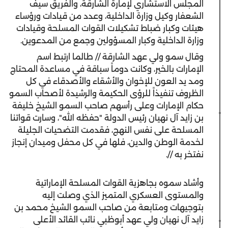
المجلس الاستشاري لإمارة الشارقة، والفريق سيف
الشعفار وكيل وزارة الداخلية، وعدد من قيادات ورؤساء
هيئات وكبار ضباط تشكيلات القوات المسلحة وقيادات
وزارة الداخلية وكبار المسؤولين وجمع من المدعوين.
وقال سمو ولي عهد الشارقة // طالما ارتبط اسم
الإمارات بالخير، وكانت دوماً سباقة في مساعدة المحتاج
ومد يد العون للإخوان والأشقاء والأصدقاء في كل
الظروف تنفيذاً للرؤى الحكيمة والرشيدة لأصحاب السمو
حكام الإمارات وعلى رأسهم صاحب السمو الشيخ خليفة
بن زايد آل نهيان رئيس الدولة "حفظه الله"، وسارت قواتنا
المسلحة على نفس النهج، فقدمت التضحيات الجليلة
لخدمة الوطن والدين، فلها في كل محفل وميدان إنجاز
نفتخر به //.
وأشاد سموه بجاهزية القوات المسلحة الإماراتية
والمستوى العسكري المتميز الذي وصلت إليه
بتوجيهات ومتابعة من صاحب السمو الشيخ محمد بن
زايد آل نهيان ولي عهد أبوظبي نائب القائد الأعلى