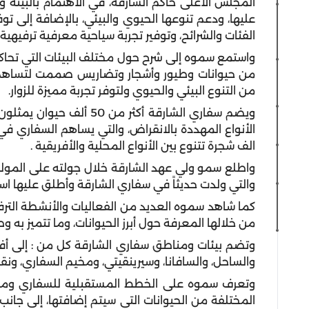
المجلس الأعلى حاكم الشارقة، في الاهتمام بالبيئة
عليها، ودعم تنوعها الحيوي والبيئي، بالإضافة إلى توف
الفئات والشرائح، وتوفير تجربة سياحية معرفية ترفيهية 
واستمع سموه إلى شرح حول مختلف البيئات التي تحاكي 
من حيوانات وطيور وأشجار وتضاريس صممت لتساهم في
من التنوع البيئي والحيوي ولتوفر تجربة مميزة للزوار.
الف شجرة تتنوع بين الأنواع المحلية والأفريقية .
واطلع سمو ولي عهد الشارقة خلال جولته على المولود
والتي ولدت حديثاً في سفاري الشارقة وأطلق عليها اس
كما شاهد سموه العديد من الفعاليات والأنشطة الترفي
من خلالها المعرفة حول أبرز الحيوانات، وما تتميز به و
وتضم بيئات ومناطق سفاري الشارقة كل من : إلى أفريقيا،
والساحل، والسافانا، وسيرينقيتي، ومخيم السفاري، ونق
وتعرف سموه على الخطط المستقبلية للسفاري وما س
المختلفة من الحيوانات التي سيتم إضافتها، إلى جانب