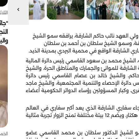
الثلاثاء 4 أغسط
"جائ
التج
ي العهد نائب حاكم الشارقة، يرافقه سمو الشيخ
وال
رقة، وسمو الشيخ سلطان بن أحمد بن سلطان
ري الشارقة الواقع في محمية البردي بمدينة الذيد.
الشيخ محمد بن سعود القاسمي رئيس دائرة المالية
 الشارقة للموانئ والجمارك والمناطق الحرة، والشيخ
كم، والشيخ خالد بن عصام القاسمي رئيس دائرة
 دائرة الإحصاء والتنمية المجتمعية، والشيخ ماجد
، وكبار المسؤولين رؤساء الدوائر الحكومية أعضاء
 سفاري الشارقة الذي يعد أكبر سفاري في العالم
خارج قارة أفريقيا، ويمتد على مساحة تبلغ ثمانية آلاف هكتار، ويضم 12 بيئة مختلفة تمنح الزوار تجربة مثالية
مو الشيخ الدكتور سلطان بن محمد القاسمي عضو
الخميس 30 