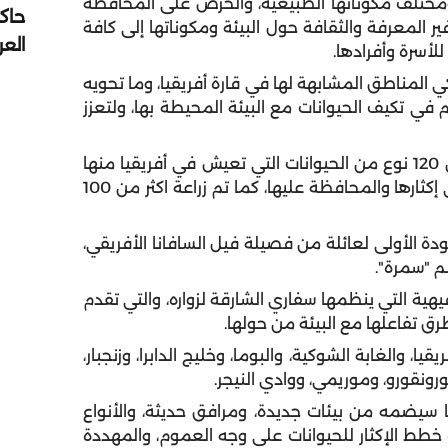
 ومختلف مكوناتها الطبيعية، والحرص على المحافظة
حاك
ير المعرفة والثقافة حول البيئة ومكوناتها إلى كافة
الع
للأسرة وأفرادها.
المناطق المشابهة لها في قارة أفريقيا، وما تحويه
 تكيف الحيوانات مع البيئة المحيطة بها، ولتعزز
ويضم سفاري الشارقة أكثر من 50 ألف حيوان يمثلون 120 نوع من الحيوانات التي تعيش في أفريقيا منها
الأنواع المهددة بالانقراض، والتي يساهم السفاري في إكثارها والمحافظة عليها، كما تم زراعة اكثر من 100
ة الأولى لعائلة من فصيلة فيل السافانا الأفريقي،
م "سمرة".
هية التي ينظمها سفاري الشارقة لزواره، والتي تقدم
طرق تفاعلها مع البيئة من حولها.
 والغابة الشوكية، والبوما، وخليج الدابرا، وزنجبار،
ورونقورو، وموريمي، ووادي النيجر.
يضمه من بيئات جديدة، ومرافق حديثة، والأنواع
 خطط الإكثار للحيوانات على وجه العموم، والمهددة