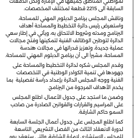
لمواطني المناطق جميعها في الإمارة ولكل الدفعات
السابقة الى 2215 قطعة لمختلف المخصصات.
وناقش المجلس برنامج الدبلوم المهني للمساحة،
واستعرض رئيس دائرة التخطيط والمساحة أهداف
البرنامج ومدته وشروط الالتحاق به، ويأتي في إطار سعي
الدائرة لتوطين الوظائف الفنية لتمكينها وفتح مجالات
عملية جديدة، وتعزيز قدراتها في مجالات هندسة
المساحة، مشيراً الى أن برنامج الدبلوم المهني للمساحة.
وقدم المجلس شكره لدائرة التخطيط والمساحة على
جهودها في تنمية الكوادر الوطنية في التخصصات
الفنية ووجه المجلس الدائرة بإعداد دراسة تفصيلية بما
يخدم الأهداف المرجوة من البرنامج.
وضمن ما استجد على جدول الأعمال، اطلع المجلس
على المراسيم والقرارات والقوانين الصادرة من صاحب
السمو حاكم الشارقة.
كما اطلع المجلس على جدول أعمال الجلسة السابعة
لدورة الانعقاد الثالث من الفصل التشريعي التاسعة
للمجلس الاستشاري لإمارة الشارقة، والتي ستعقد يوم