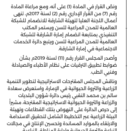
ونصّ القرار في المادة (1) على أنه، ومع مراعاة المادة
رقم (7) من القرار الإداري رقم (2) لسنة 2017م، تنهى
أعمال اللجنة العليا لتهيئة الشارقة للانضمام للشبكة
العالمية للمدن المراعية للسن ويستمر المكتب
التنفيذي بمتابعة انضمام إمارة الشارقة للشبكة
العالمية للمدن المراعية للسن ويتبع دائرة الخدمات
الاجتماعية في إمارة الشارقة.
وأصدر المجلس القرار رقم (11) لسنة 2019م بشأن
ضوابط تطبيق الترقيات على نظام الأطباء والصيادلة
وفنيي الطب.
وناقش المجلس المقترحات الاستراتيجية لتطوير التنمية
الزراعية والثروة الحيوانية في الإمارة، واستعرض سعادة
سالم بن محمد النقبي رئيس دائرة شؤون البلديات
والزراعة والثروة الحيوانية الاستراتيجية المقترحة، مشيراً
إلى حرص الدائرة على النهوض بتلك القطاعات وتهيئة
البيئة الزراعية عبر التخطيط الشامل لتحقيق الاستدامة
والارتقاء بالموارد المساندة وتحسين الإنتاج في مجالات
الزراعة والثروة الحيوانية وإدارة المناطق الزراعية