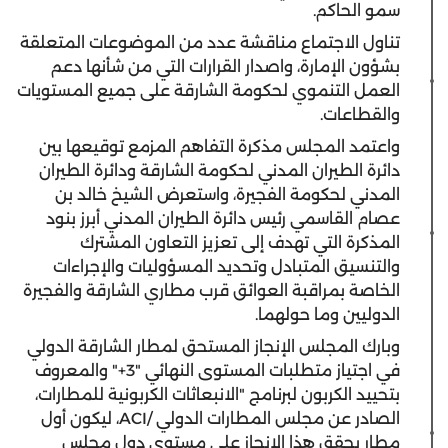
سمو الحاكم.
تناول الاجتماع مناقشة عدد من الموضوعات المتعلقة
بشؤون الإمارة، واصدار القرارات التي من شأنها دعم
العمل التنموي لحكومة الشارقة على جميع المستويات
والقطاعات.
واعتمد المجلس مذكرة التفاهم المزمع توقيعها بين
دائرة الطيران المدني لحكومة الشارقة ودائرة الطيران
المدني لحكومة الفجيرة، واستعرض الشيخ خالد بن
عصام القاسمي رئيس دائرة الطيران المدني أبرز بنود
المذكرة التي تهدف إلى تعزيز التعاون المشترك
والتنسيق المتبادل وتحديد المسؤوليات والإجراءات
الخاصة بمراقبة العوائق قرب مطاري الشارقة والفجيرة
الدوليين وما حولهما.
وبارك المجلس الإنجاز المستحق لمطار الشارقة الدولي
في اجتياز متطلبات المستوى النهائي "3+" والمعروف
بتحييد الكربون لبرنامج "الانبعاثات الكربونية للمطارات،
الصادر عن مجلس المطارات الدولي /ACI، ليكون أول
مطار يحقق هذا الإنجاز على مستوى دول مجلس