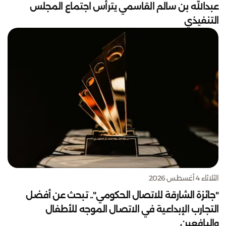
عبدالله بن سالم القاسمي يترأس اجتماع المجلس
التنفيذي
الثلاثاء 4 أغسطس 2026
"جائزة الشارقة للاتصال الحكومي".. تبحث عن أفضل
التجارب الإبداعية في الاتصال الموجه للأطفال
واليافعين