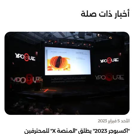
أخبار ذات صلة
الأحد 5 فبراير 2023
"اكسبوجر 2023" يطلق "المنصة X" للمحترفين