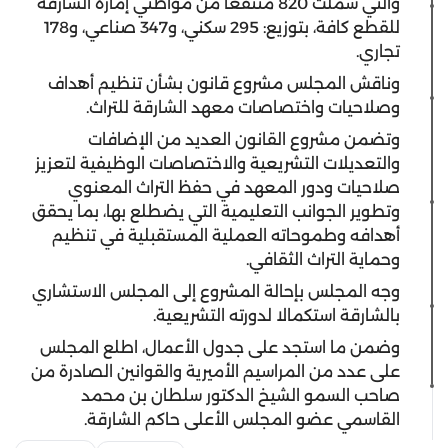
والتي شملت 820 منتفعاً من مواطني إمارة الشارقة
للقطع كافة، بتوزيع: 295 سكني، و347 صناعي، و178
تجاري.
وناقش المجلس مشروع قانون بشأن تنظيم أهداف
وصلاحيات واختصاصات معهد الشارقة للتراث.
وتضمن مشروع القانون العديد من الإضافات
والتعديلات التشريعية والاختصاصات الوظيفية لتعزيز
صلاحيات ودور المعهد في حفظ التراث المعنوي
وتطوير الجوانب التعليمية التي يضطلع بها، بما يحقق
أهدافه وطموحاته العملية المستقبلية في تنظيم
وحماية التراث الثقافي.
وجه المجلس بإحالة المشروع إلى المجلس الاستشاري
بالشارقة استكمالا لدورته التشريعية.
وضمن ما استجد على جدول الأعمال، اطلع المجلس
على عدد من المراسيم الأميرية والقوانين الصادرة من
صاحب السمو الشيخ الدكتور سلطان بن محمد
القاسمي عضو المجلس الأعلى حاكم الشارقة.