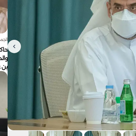
الجمعة 7 أغ
حاكم
وال
بن ع