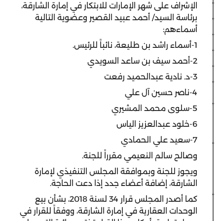
الإشراف على شهر الإمارات للابتكار في إمارة الشارقة،
برئاسة السيد/ أحمد عبيد القصير وعضوية التالية
أسماءهم:
1-أسماء راشد بن طليعة، نائباً للرئيس.
2-أحمد سيف بن ساعد السويدي
3-د. نادية عبدالحميد رفعت
4-ناصر حسين آل علي
5-سلوى محمد المشيري
6-خلود عبدالعزيز الياس
7-سعيد علي الحمادي
وصالح سالم النعيمي مقرراً للجنة.
ويجوز للجنة وبموافقة المجلس التنفيذي لإمارة
الشارقة، إضافة أعضاء جدد إذا دعت الحاجة.
كما أصدر المجلس قرار 34 لسنة 2018، بشأن بيع
الوحدات العقارية في إمارة الشارقة، ووفقاً للقرار في