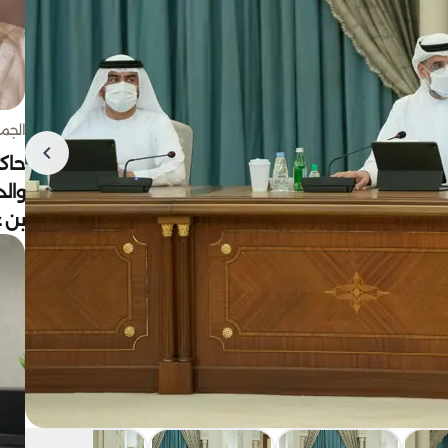
الجمعة 7 أغ
حاكم
وال
بن ع