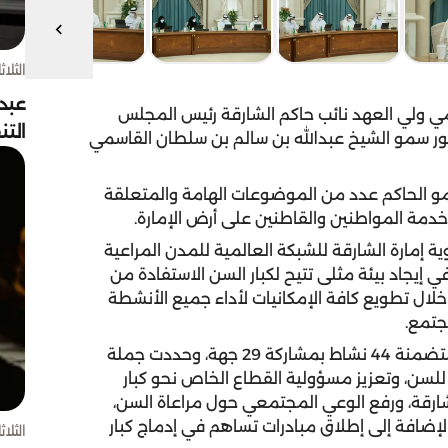
الثلاثاء 4 أغسط
عبد
 ولي العهد نائب حاكم الشارقة رئيس المجلس
الت
ور سمو الشيخ عبدالله بن سالم بن سلطان القاسمي
سمو الحاكم عدد من الموضوعات الهامة والمتعلقة
مة المواطنين والقاطنين على أرض الإمارة.
 إمارة الشارقة للشبكة العالمية للمدن المراعية
 إيجاد بيئة مثلى تتيح لكبار السن الاستفادة من
لال تطويع كافة الإمكانيات لأداء جميع الأنشطة
جتمع.
واعتمد المجلس الخطة الاستراتيجية 2021 -2023، والمتضمنة 44 نشاط بمشاركة 29 جهة، وحددت جملة
 للسن، وتعزيز مسؤولية القطاع الخاص نحو كبار
شارقة، ورفع الوعي المجتمعي حول مراعاة السن،
إضافة إلى إطلاق مبادرات تساهم في إدماج كبار
الثلاثاء 4 أغسط