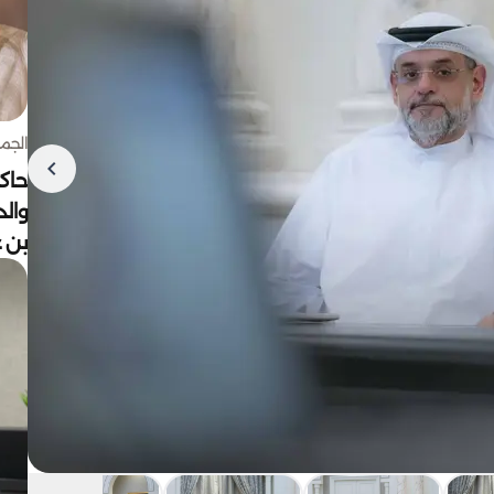
الجمعة 7 أغ
حاكم
وال
بن ع