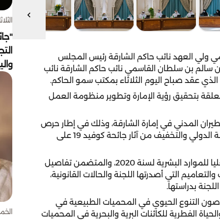
الثلاثاء 4 أغسط
"جائ
التج
 ولي العهد نائب حاكم الشارقة رئيس المجلس
وال
بن سالم بن سلطان القاسمي نائب حاكم الشارقة نائب
لذي عقد صباح اليوم الثلاثاء بمكتب سمو الحاكم.
علقة بتحقيق رؤية الإمارة وتطوير منظومة العمل
ران المدني في إمارة الشارقة، وذلك في إطار حرص
المجلس على دعم استمرارية الأعمال في مطار الشارقة الدولي والتخفيف من آثار جائحة كوفيد 19 على
واطلع المجلس على التقرير السنوي لأعمال اللجنة العليا للموارد البشرية لسنة 2020، والمتضمن تفاصيل
والتعاميم التي أصدرتها اللجنة والحالات القانونية،
لجنة بدراستها.
5 لسنة 2021 بشأن مخالفات صون التنوع الحيوي في المحميات الطبيعية في
الخميس 30 
الحياة الفطرية للكائنات البرية والبحرية في المحميات