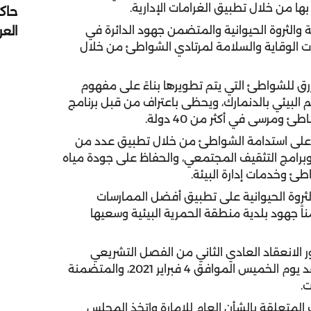
ها من خلال تطبيق الغرامات الإدارية.
حاك
الع
 والثروة الحيوانية والمتضمن جهود الدائرة في
ات الوقاية والسلامة لمرتادي الشواطئ من خلال
لأزرق للشواطئ التي يتم تطويرها بناءً على مفهوم
 البيئي بالدنمارك، ويحظى باعتراف من قبل برنامج
 على استدامة الشواطئ من خلال تطبيق عدد من
 وبرامج التثقيف المجتمعي، والحفاظ على جودة مياه
طئ وخدمات إدارة البيئة.
لثروة الحيوانية على تطبيق أفضل الممارسات
اً جهود بلدية منطقة الحمرية البيئية وسعيها
الانعقاد العادي الثاني من الفصل التشريعي
العاشر للمجلس الاستشاري لإمارة الشارقة، التي ستعقد يوم الخميس الموافق 4 فبراير 2021، والمتضمنة
.
لمتعلقة بالشأن العام للإمارة واتخذ المجلس