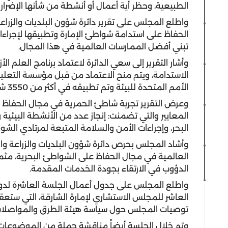
الطبيعية، وحظر أية أعمال أو أنشطة من شأنها الإضرار ب
واطلع المجلس على تقرير دائرة شؤون البلديات والزراعة
الحفاظ على استدامة شواطئ الإمارة وتطبيقها لإجراء
تبني أفضل الممارسات العالمية في هذا المجال.
وأشار التقرير إلى سعي الدائرة لاعتماد برنامج العلم ا
الاستدامة، ويتم منح الاعتماد من قبل مؤسسة التعليم
الأمم المتحدة للبيئة وتم تطبيقه في أكثر من 3550 شاطئ ومرسى في أكثر من 40 دولة.
وعرض التقرير تجربة شاطئ الحمرية في مجال الحفاظ
المعايير والتي تضمنت: إنجاز عدد من الأنشطة البيئية
البحر، وإجراءات الأمن والسلامة المتبعة لمرتادي الشوا
وأشاد المجلس بحرص دائرة شؤون البلديات والزراعة وا
العالمية في مجال الحفاظ على الشواطئ البحرية، مثمن
الدؤوب في الارتقاء بجودة الخدمات المقدمة.
واطلع المجلس على جدول أعمال الجلسة العاشرة لدور 
توصيات المجلس حول سياسة هيئة الطرق والمواصلات
وتم خلال الجلسة أيضاً مناقشة جملة من الموضوعات ا