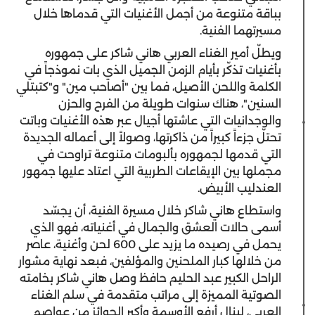
بباقة متنوعة من أجمل الأغنيات التي قدماها خلال
مسيرتهما الفنية.
ويطلّ أمير الغناء العربي هاني شاكر على جمهوره
بأغنيات تذكّر بأيام الزمن الجميل الذي بات نموذجاً في
الكلمة واللحن الأصيل، فما بين "أصاحب مين" و"كتبتلي
السنين"، هناك سنوات طويلة من الفرح والحزن
والوجدانيات التي عاشتها أجيال عبر هذه الأغنيات وباتت
تحتلّ جزءاً كبيراً من ذاكرتها، وصولاً إلى أعماله الجديدة
التي قدمها لجمهوره بألبومات متنوعة تراوحت في
مجملها بين الإيقاعات الطربية التي اعتاد عليها جمهور
العندليب الأبيض.
واستطاع هاني شاكر خلال مسيرة الفنية، أن يجسّد
أسمى حالات العشق والجمال في أغنياته، فهو الذي
يحمل في رصيده ما يزيد على 600 لحن وأغنية، عاصر
من خلالها كبار الملحنين والمؤلفين، فبعد نهاية مشوار
الراحل الكبير عبد الحليم حافظ وصل هاني شاكر بخامته
الصوتية المميزة إلى مراتب متقدمة في سلم الغناء
العربي، لينال أرفع الأوسمة وأكبر الجوائز من عواصم