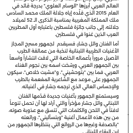
العالم العربي أبرزها "الوسام العلوي" بدرجة قائد في
العام 2015 الذي قلّده إياه جلالة الملك محمد السادس
ملك المملكة المغربية بمناسبة الذكرى الـ 52 لميلاد
جلالته، إلى جانب جائزة فلسطين باعتباره أول المطربين
العرب الذين غنوا في فلسطين.
أما الفنان وائل جسّار، فسيقدم لجمهور مسرح المجاز
الأغنيات الطربية اللبنانية لنخبة من عمالقة الطرب
الأصيل مروراً بأعماله الخاصة التي لاقت انتشاراً واسعاً
بين الجمهور العربي، ورسّخت اسمه بين نجوم الغناء
العربي، فما بين "بتوحشيني"، و"مشيت خلاص"، سيكون
الجمهور على موعد مع الشاعرية المفعمة بالطرب
والإحساس العالي الذي ترجمه جسّار في أغنياته.
وسيستمتع الجمهور بأغنيات جديدة قدّمها الفنان
اللبناني وائل جسّار مؤخراً والتي أراد لها أن تحمل تنوعاً
لافتاً في اللحن والكلمات التي تتسق مع عذوبة صوته،
من بين هذه الأعمال أغنية "وبتسأليني"، ورائعته
"بالصدفة وغيرها من الروائع التي ينتظرها الجمهور من
إبن البقاع اللبناني.