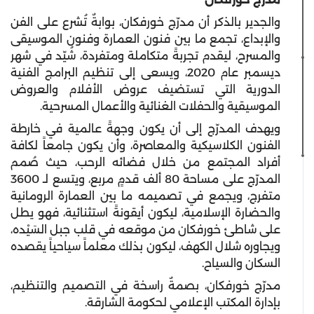
والجدير بالذكر أن مدرّج خورفكان، بوابةٌ تُشرع على الفن
والإبداع، تجمع ما بين فنون العمارة وفنون الموسيقى
والمسرح، ليقدم تجربةً متكاملة ومتفردة، شُيّد في شهر
ديسمبر عام 2020، ويسعى إلى تنظيم البرامج الفنية
الدورية التي تستضيف عروض الأفلام والعروض
الموسيقية والحفلات الغنائية والأعمال المسرحية.
ويهدف المدرّج إلى أن يكون وجهةً عالمية في خارطة
الفنون الكلاسيكية والمعاصرة، وأن يكون جامعاً لكافة
أفراد المجتمع من خلال فضائه الرحب، حيث صُمم
المدرّج على مساحة 80 ألف قدمٍ مربع، ويتسع لـ 3600
متفرج، ويجمع في تصميمه ما بين العمارة الرومانية
والحضارة الإسلامية، ليكون أيقونةً استثنائية، فهو يطل
على شاطئ خورفكان من موقعه في قلب جبل السَيْده،
ويجاوره شلال الكهف، ليكون بذلك معلماً سياحياً يقصده
السكان والسياح.
مدرّج خورفكان، بصمةٌ راسخة في التصميم والتنظيم،
بإدارة المكتب الإعلامي لحكومة الشارقة.