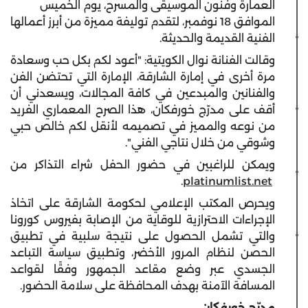
العمارة وفنون الموسيقى والمسرح، يوم الخميس
الموافق 18 نوفمبر، لتقدم توليفة مميزة من أبرز أعمالها
الفنية القديمة والحديثة.
وقالت الفنانة نوال الكويتية: "أعود لكم بكل حب وسعادة
مرة أخرى في إمارة الشارقة، الإمارة التي تحتضن الفن
والفنانين والمبدعين في كافة المجالات، ويسعدني أن
أقف على مدرّج خورفكان، هذا الصرح المعماري الفريد
من نوعه والمميز في تصميمه لأنقل لكم خالص حبي
وشوقي من خلال نتاجي الفني".
ويمكن للراغبين في حضور الحفل شراء التذاكر من
.
platinumlist.net
ويحرص المكتب الإعلامي لحكومة الشارقة على اتخاذ
الإجراءات الاحترازية للوقاية من الإصابة بفيروس كورونا
والتي تشمل الحصول على نتيجة سلبية في تطبيق
الحصن لنظام المرور الأخضر، وتطبيق سياسة التباعد
الجسدي عبر وضع مقاعد الجمهور وفقًا لقواعد
المسافة الآمنة بهدف المحافظة على سلامة الحضور.
مدرّج خورفكان