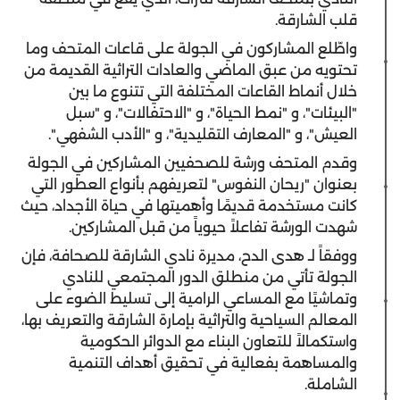
قلب الشارقة.
واطّلع المشاركون في الجولة على قاعات المتحف وما
تحتويه من عبق الماضي والعادات التراثية القديمة من
خلال أنماط القاعات المختلفة التي تتنوع ما بين
"البيئات"، و "نمط الحياة"، و "الاحتفالات"، و "سبل
العيش"، و "المعارف التقليدية"، و "الأدب الشفهي".
وقدم المتحف ورشة للصحفيين المشاركين في الجولة
بعنوان "ريحان النفوس" لتعريفهم بأنواع العطور التي
كانت مستخدمة قديمًا وأهميتها في حياة الأجداد، حيث
شهدت الورشة تفاعلاً حيوياً من قبل المشاركين.
ووفقاً لـ هدى الدح، مديرة نادي الشارقة للصحافة، فإن
الجولة تأتي من منطلق الدور المجتمعي للنادي
وتماشيًا مع المساعي الرامية إلى تسليط الضوء على
المعالم السياحية والتراثية بإمارة الشارقة والتعريف بها،
واستكمالاً للتعاون البناء مع الدوائر الحكومية
والمساهمة بفعالية في تحقيق أهداف التنمية
الشاملة.