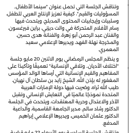
وتناقش الجلسة التي تحمل عنوان "سينما الأطفال..
المسؤوليات والقيم"، كيفية تعزيز الإنتاج العربي للطفل،
وسلبيات وإيجابيات المحتوى المدبلج، ويتحدث فيها
رسام الأفلام المتحركة في والت ديزني، براين فيرغسون،
والفنان عبد الرحمن أبو زهرة، والفنانة هدى حسين،
والمخرجة نهلة الفهد، ويديرها الإعلامي سعيد
المعمري.
و ينظم المجلس الرمضاني يوم الاثنين 20 مايو جلسة
"اختلاف الأديان.. وتلاقي الإنسانية" تعميقًا وتأكيدًا على
المفاهيم والقيم الإنسانية التي أرساها الوالد المؤسس
المغفور له بإذن الله، الشيخ زايد بن سلطان آل نهيان،
طيب الله ثراه، وضربت فيها دولة الإمارات العربية
المتحدة نموذجًا عالميًا في التعايش الإنساني وتقبل
الآخر والاعتدال وحرية المعتقدات، ويتحدث في الجلسة
الدكتور رشاد سالم، مدير الجامعة القاسمية، والداعية
الدكتور عثمان الخميس، ويديرها الإعلامي إبراهيم
المدفع.
وتناقش الجلسة السادسة يوم الأربعاء 22 مايو قضية