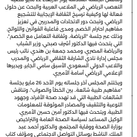
التعصب الرياضي في الملاعب العربية والبحث عن حلول
فعالة لها وكيفية ترسيخ الثقافة الإيجابية للتشجيع
الرياضي، وتبحث دور الاتحادات والمدربين في تعزيز
مفاهيم احترام الخصم، ومدى فاعلية القوانين واللوائح،
وذلك عبر جلسة "الرياضة.. وثقافة التعامل مع الخصم"،
التي يتحدث فيها الدكتور أشرف صبحي، وزير الشباب
والرياضة المصري، ومحمد جمعة بن هندي، نائب رئيس
مجلس إدارة نادي الشارقة الثقافي الرياضي، والمدرب
واللاعب الدولي السعودي الأسبق سامي الجابر، ويديرها
الإعلامي الرياضي أسامة الأميري.
ويختتم المجلس آخر جلساته يوم الأحد 26 مايو بجلسة
"مفاهيم طبية شائعة.. بين الخطأ والصواب"، وتناقش
الشائعات الطبية التي قد تهدد صحة الأفراد، وجهود
التوعية والتثقيف والمصادر الموثوقة للمعلومات
الطبية، ويتحدث فيها الدكتور أمين حسين الأميري،
الوكيل المساعد لسياسة الصحة العامة والتراخيص
بوزارة الصحة ووقاية المجتمع، والدكتور أحمد عبد
الملك، الناشط بوسائل التواصل الاجتماعي ومؤلف كتاب