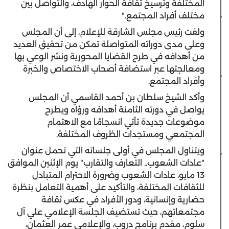
المختلفة وترسيخ ثقافة الحوار الهادف، والتواصل بين
مختلف أفراد المجتمع."
ولفت رئيس مجلس الشارقة للإعلام، إلى أن المجلس
وعلى مدى دوراته المتواصلة تمكن من تحقيق العديد
من أهدافه في طرح القضايا المحورية ونشر الوعي بها
ومعالجتها عبر استضافة أصحاب الاختصاص والخبرة
وأفراد المجتمع.
وأكد الشيخ سلطان بن أحمد القاسمي أن المجلس
يواصل في دورته الثامنة أهدافه ورؤاه ويطرح
موضوعات جديدة تأتي انسجامًا مع الاهتمام
المجتمعي ومستجدات الظروف المختلفة.
ويتناول المجلس في أولى جلساته التي تحمل عنوان
"عادات الشعوب.. التعارف والتقارب" يوم الإثنين الموافق
13 مايو، عادات الشعوب وضرورة الاحترام المتبادل
للثقافات المختلفة، والتأكيد على أهمية التعامل بنظرة
حضارية وإنسانية، ودور الأفراد في عكس ثقافة
مجتمعاتهم، حيث تستضيف الجلسة الإعلامي علي آل
سلوم، مقدم برنامج دروب، والإعلامي عمر العثمان،