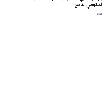
الحكومي الناجح
null