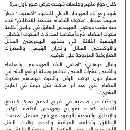
خلال حوار ملهم وجلسات شهدت عرض صور لأول مرة
شهد رابع أيام المهرجان الدولي للتصوير "اكسبوجر" حواراً
ملهماً بعنوان "مكوك الفضاء: مستعدٌ للانطلاق" قدم
فيه تشيب دوهرتي، المهندس السابق في برنامج أنظمة
مكوك الفضاء، شرحاً مفصلاً لمحركات المكوك الفضائي
الرئيسية الثلاثة التي يغذيها الهيدروجين السائل
والأوكسجين السائل، والخزان الرئيسي والمعززات
الصاروخية المزدوجة على طرفيه.
وقال دوهرتي: "أمضى آلاف المهندسين والعلماء
والفنيين عشرات السنين لتطوير وسيلة لوضع البشر في
مسار حول كوكب الأرض، وأثمرت جهودهم بمكوك
الفضاء الذي يعد أبرز مركبة نقل جوية في التاريخ
البشري".
وتحدّث عن منصبه في فريق الدعم بمركز كينيدي
للفضاء، كعالم صواريخ ومهندس أنظمة التركيب
والإطلاق والتغذية بالوقود، مع شرح مفصل لمنصات
الإطلاق وأنظمة المراقبة والدعم، وآليات النقل
اللوجستية التي تنقل المكوك إلى منصة الإطلاق، من