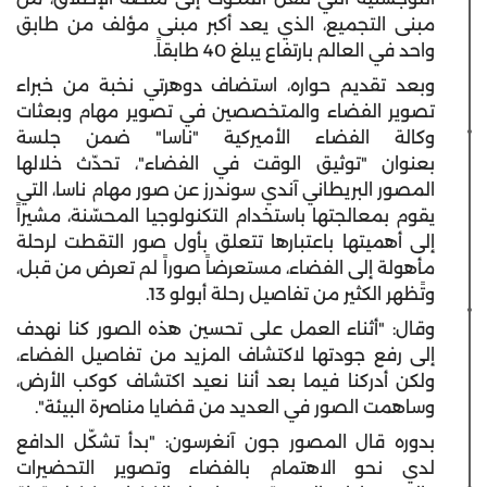
مبنى التجميع، الذي يعد أكبر مبنى مؤلف من طابق
واحد في العالم بارتفاع يبلغ 40 طابقاً.
وبعد تقديم حواره، استضاف دوهرتي نخبة من خبراء
تصوير الفضاء والمتخصصين في تصوير مهام وبعثات
وكالة الفضاء الأميركية "ناسا" ضمن جلسة
بعنوان "توثيق الوقت في الفضاء"، تحدّث خلالها
المصور البريطاني آندي سوندرز عن صور مهام ناسا، التي
يقوم بمعالجتها باستخدام التكنولوجيا المحسّنة، مشيراً
إلى أهميتها باعتبارها تتعلق بأول صور التقطت لرحلة
مأهولة إلى الفضاء، مستعرضاً صوراً لم تعرض من قبل،
وتًظهر الكثير من تفاصيل رحلة أبولو 13.
وقال: "أثناء العمل على تحسين هذه الصور كنا نهدف
إلى رفع جودتها لاكتشاف المزيد من تفاصيل الفضاء،
ولكن أدركنا فيما بعد أننا نعيد اكتشاف كوكب الأرض،
وساهمت الصور في العديد من قضايا مناصرة البيئة".
بدوره قال المصور جون آنغرسون: "بدأ تشكّل الدافع
لدي نحو الاهتمام بالفضاء وتصوير التحضيرات