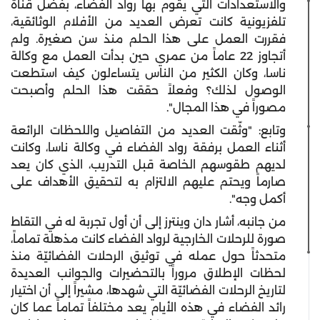
والاستعدادات التي يقوم بها رواد الفضاء، بفضل قناة
تلفزيونية كانت تعرض العديد من الأفلام الوثائقية،
فقررت العمل على هذا الحلم منذ سن صغيرة. ولم
أتجاوز 22 عاماً من عمري حين بدأت العمل مع وكالة
ناسا، وكان الكثير من الناس يتساءلون كيف استطعت
الوصول لذلك؟ وفعلاً حققت هذا الحلم وأصبحت
مصوراً في هذا المجال".
وتابع: "وثّقت العديد من التفاصيل واللحظات الرائعة
أثناء العمل برفقة رواد الفضاء في وكالة ناسا، وكانت
لديهم طقوسهم الخاصة قبل التدريب، الذي كان يعد
صارماً ويحتم عليهم الالتزام به لتحقيق الأهداف على
أكمل وجه".
من جانبه، أشار دان وينترز إلى أن أول تجربة له في التقاط
صورة للرحلات الخارجية لرواد الفضاء كانت مذهلة تماماً،
متحدثاً حول عمله في توثيق الرحلات الفضائيّة منذ
لحظات الإطلاق مروراً بالتحضيرات والجوانب العديدة
لتاريخ الرحلات الفضائيّة التي شهدها، مشيراً إلى أن اختيار
رائد الفضاء في هذه الأيام يعد مختلفاً تماماً عما كان