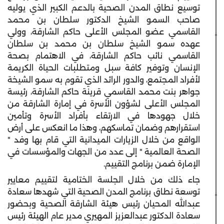
توسيع نطاق المدن الصحية بالدعم الكبير الذي يوليه
صاحب السمو الشيخ الدكتور سلطان بن محمد
القاسمي عضو المجلس الأعلى حاكم الشارقة، وولي
عهده سمو الشيخ سلطان بن محمد بن سلطان
القاسمي نائب حاكم الشارقة، في الاهتمام بصحة
الإنسان وتوفير كافة سبل ومتطلبات الحياة الكريمة
لأفراد المجتمع، والدور الرائد الذي تقوم به سمو الشيخة
جواهر بنت محمد القاسمي قرينة حاكم الشارقة، رئيسة
المجلس الأعلى لشؤون الأسرة في إمارة الشارقة من
خلال جهودها في الارتقاء بأفراد الأسرة وتأمين
استقرارهم وضمان تماسكهم، وهذا ما انعكس على أرض
الواقع من خلال الزيارات الميدانية التي قام بها وفد "
الصحة العالمية " إلى عدد من الجهات والمؤسسات في
الإمارة ضمن برنامج التقييم.
جاء ذلك من خلال الجلسة الختامية لتقييم معايير
توسعة نطاق برنامج المدن الصحية التي شهدها سعادة
عبدالله المحيان رئيس هيئة الشارقة الصحية وبحضور
سعادة الدكتور عبدالعزيز المهيري مدير عام الهيئة رئيس