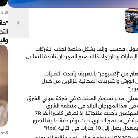
الثلاثاء 4 أغسط
"جائ
التج
وال
لضوئي فحسب، وإنما يشكل منصة لجذب الشركات
مارات وخارجها، لذلك يعتبر المهرجان نافذة للتفاعل
م من "إكسبوجر" بالتعريف بأحدث التقنيات
لورش والتدريبات المجانية للزائرين من خلال
ير".
سيلي، مدير تسويق المنتجات في شركة سوني الشرق
ك في هذا المهرجان الرائد في منطقة الشرق
الأوسط،حيث أننا نهدف من خلال مشاركتنا إلى تعريف المهتمين بأحدث منتجاتنا، إذ نعرض كاميرا ألفا 7R
المية في سبتمبر الجاري، حيث توفر دقة عالية للصور
ارات في الثانية (fps)"
الخميس 30 
وأضاف أن جناحهم في المهرجان يعرض للزوار كاميرا جيب RX 100 المتطورة، والتي تعد مثالية للمدونين