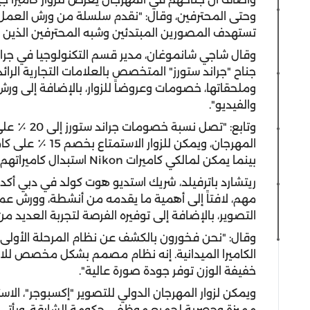
وحتى المحترفين، وقال: "نقدم سلسلة من ورش العمل الم
تستهدف المصورين المبتدئين وشبه المحترفين الذين يت
وقال شاجي شانموغان، مدير قسم التكنولوجيا في جرا
جناح "جراند ستورز" المتخصص بالعلامات التجارية الر
وملحقاتها، خصومات وعروضاً للزوار، بالإضافة إلى و
والفيديو".
وتابع: "تصل
بينما يمكن لمالكي كاميرات Nikon استبدال كاميراتهم القديمة".
ريتشارد باترفيلد، شريك استديو هوت كولد في دبي أكد
مهم، لافتاً إلى أهمية ما يقدمه من أنشطة، وورش 
التصوير، بالإضافة إلى توفيره الفرصة لتجربة العديد م
الكاميرا الميدانية. إنه نظام مصمم بشكل مخصص للاست
خفيفة الوزن توفر جودة صورة عالية".
ويمكن لزوار المهرجان الدولي للتصوير "إكسبوجر"، ا
مميزة وحصرية لجميع موظفي حكومة الشارقة. ويأتي ا