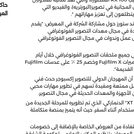
حاك
جانية في تصوير(البورتريه)، والفيديو التي
الع
طلعون إلى تعزيز مهاراتهم ".
ند ستورز حول مشاركة الشركة في المعرض: "يقدم
ائدة في مجال معدات التصوير الفوتوغرافي
رش عمل وندوات في مجال التصوير الفوتوغرافي
 نسبة خصومات جراند ستورز إلى 20 ٪ على جميع ملحقات التصوير الفوتوغرافي خلال أيام
المهرجان، ويمكن للزوار الاستمتاع بخصم 15 ٪ على كاميرات Fujifilm X وخصم 25 ٪ على عدسات Fujifilm
 أن المهرجان الدولي للتصوير إكسبوجر حدث فني
عمل ممتعة ومفيدة تسهم في تطوير مهارات محبي
ن الأجهزة والمعدات الحديثة في مجال التصوير.
وقال: "نحن فخورون بالكشف عن نظام المرحلة الأولى XT" الدنماركي، الذي تم تطويره للمرحلة الجديدة من
خدام أثناء السفر، حيث أنه يتميز بمنصة متكاملة
لاستفادة من العروض الخاصة بالإضافة إلى خصومات
لمهرجان بتنظيم المكتب الإعلامي لحكومة الشارقة