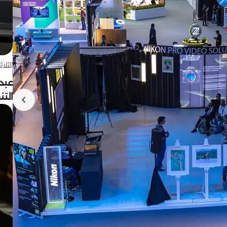
الثلاثاء 4 أغسط
عبد
الت