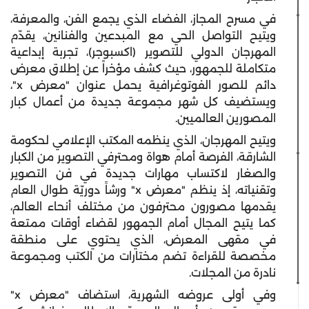
في مسرح المجاز، الفضاء الذي يجمع الفن، والمعرفة،
ويتيح التواصل الحي مع المبدعين والفنانين، يقدّم
المهرجان الدولي للتصوير (اكسبوجر)، تجربة إبداعية
متكاملة للجمهور، حيث كشف مؤخراً عن إطلاق معرض
دائم للصور الفوتوغرافية يحمل عنوان "معرض x"،
ويستضيف كل شهر مجموعة جديدة من أعمال كبار
المصورين العالميين.
ويتيح المهرجان، الذي ينظمه المكتب الإعلامي لحكومة
الشارقة، الفرصة أمام هواة ومحترفي التصوير من الكبار
والصغار لاكتساب مهارات جديدة في فن التصوير
وتقنياته، إذ ينظم "معرض x" ورشاً دوريّة طوال العام
يقدمها مصورون محترفون من مختلف أنحاء العالم،
كما يتيح المجال أمام الجمهور لقضاء أوقات ممتعة
في مقهى المعرض، الذي يحتوي على منطقة
مخصصة للقراءة تضم مختارات من الكتب ومجموعة
نادرة من المجلات.
وفي أولى عروضه الشهرية، استضاف "معرض x"