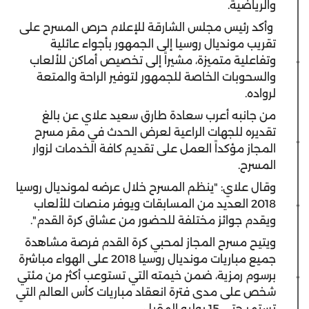
والرياضية.
وأكد رئيس مجلس الشارقة للإعلام حرص المسرح على
تقريب مونديال روسيا إلى الجمهور بأجواء عائلية
وتفاعلية متميزة، مشيراً إلى تخصيص أماكن للألعاب
والسحوبات الخاصة للجمهور لتوفير الراحة والمتعة
لرواده.
من جانبه أعرب سعادة طارق سعيد علاي عن بالغ
تقديره للجهات الراعية لعرض الحدث في مقر مسرح
المجاز مؤكداً العمل على تقديم كافة الخدمات لزوار
المسرح.
وقال علاي: "ينظم المسرح خلال عرضه لمونديال روسيا
2018 العديد من المسابقات ويوفر منصات للألعاب
ويقدم جوائز مختلفة للحضور من عشاق كرة القدم".
ويتيح مسرح المجاز لمحبي كرة القدم فرصة مشاهدة
جميع مباريات مونديال روسيا 2018 على الهواء مباشرة
برسوم رمزية، ضمن خيمته التي تستوعب أكثر من مئتي
شخص على مدى فترة انعقاد مباريات كأس العالم التي
تستمر حتى 15 يوليو المقبل.