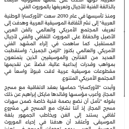
بالذائقة الفنية للأجيال وتعريفها بالموروث الفني.
ومنذ تأسيسها في عام 2010، سعت "الأوركسترا الوطنية
العربية" إلى نشر الثقافة الموسيقية العربية وهدفت إلى
تعريف المجتمع الأمريكي والعالمي بالفن العربي
الأصيل والحفاظ على الموروث الثقافي والفني لأجيال
المستقبل، كما ساهمت في إثراء المشهد الفني
الأمريكي والعالمي بكنوز "الزمن الجميل"، واستقطبت
العديد من الفنانين والموسيقيين الذين يتمتعون
بمواهب وقدرات إبداعية عالية، فضلاً عن تقديمها
مقطوعات موسيقية عربية لاقت قبولاً واسعاً في
المجتمع الأمريكي المتنوع.
وأبدت "الأوركسترا" حماسها بعقد الاتفاقية مع مسرح
المجاز، وأعرب مؤسسها وقائدها مايكل إبراهيم عن ذلك
بقوله "نأمل أن نضع بصمة فنية خاصة ضمن سهرات
مسرح المجاز، إذ أننا نشترك مع المسرح في مشروع
ثقافي يستند إلى الفن ويخاطب الجمهور بلغة
الموسيقى، وأعتقد أن هدفنا في إحياء الموروث
الموسيقي العربي يدعم توجهات المسرح في تعزيز