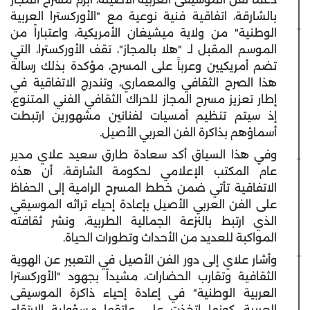
بالشارقة، اتفاقية فنية نوعية مع "الأوركسترا العربية
الوطنية" من ولاية ميشيغان الأمريكية، واعتباراً من
الموسم المقبل لـ "هلا بالمجاز"، تقف الأوركسترا، التي
تضم أمريكيين وعرباً على المسرح، مؤكدة بذلك رسالة
هذا الصرح الثقافي والمعماري، وتندرج الاتفاقية في
إطار تعزيز مسرح المجاز للحراك الثقافي الفني المتنوع،
إذ سيتم تنظيم أمسيات لفنانين مشهورين ارتبطت
أسماؤهم بذاكرة الفن العربي الأصيل.
وفي هذا السياق أكد سعادة طارق سعيد علاي مدير
عام المكتب الإعلامي لحكومة الشارقة، أن هذه
الاتفاقية تأتي ضمن خطط المسرح الرامية إلى الحفاظ
على الفن العربي الأصيل بإعادة إحياء تراثه الموسيقي
الذي ارتبط بالنزعة الجمالية الطربية، ونشر ثقافته
المواكبة للعديد من الأحداث وتطورات الحياة.
وأشار علاي إلى دور الفن الأصيل في التعبير عن الهوية
الثقافية وتقارب الحضارات، مشيداً بجهود "الأوركسترا
العربية الوطنية" في إعادة إحياء ذاكرة الموسيقى
العربية، كونها اتخذت على عاتقها مسؤولية الارتقاء