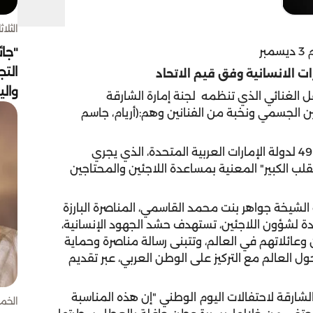
الثلاثاء 4 أغسط
ر
"جائ
التج
رات الانسانية وفق قيم الاتحاد
وال
 الغنائي الذي تنظمه لجنة إمارة الشارقة
ين الجسمي ونخبة من الفنانين وهم:(أريام، جاسم
ويخصص ريع الحفل الغنائي بمناسبة اليوم الوطني الـ 49 لدولة الإمارات العربية المتحدة، الذي يجري
قلب الكبير" المعنية بمساعدة اللاجئين والمحتاجين
 الشيخة جواهر بنت محمد القاسمي، المناصرة البارزة
ة لشؤون اللاجئين، تستهدف حشد الجهود الإنسانية،
ائلاتهم في العالم، وتتبنى رسالة مناصرة وحماية
العالم مع التركيز على الوطن العربي، عبر تقديم
شارقة لاحتفالات اليوم الوطني "إن هذه المناسبة
الخميس 30 