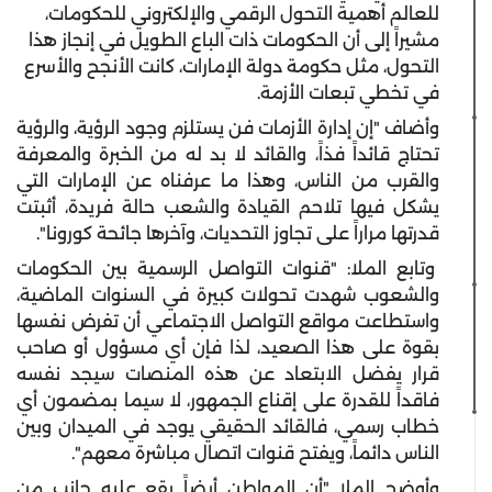
للعالم أهمية التحول الرقمي والإلكتروني للحكومات،
مشيراً إلى أن الحكومات ذات الباع الطويل في إنجاز هذا
التحول، مثل حكومة دولة الإمارات، كانت الأنجح والأسرع
في تخطي تبعات الأزمة.
وأضاف "إن إدارة الأزمات فن يستلزم وجود الرؤية، والرؤية
تحتاج قائداً فذاً، والقائد لا بد له من الخبرة والمعرفة
والقرب من الناس، وهذا ما عرفناه عن الإمارات التي
يشكل فيها تلاحم القيادة والشعب حالة فريدة، أثبتت
قدرتها مراراً على تجاوز التحديات، وآخرها جائحة كورونا".
وتابع الملا: "قنوات التواصل الرسمية بين الحكومات
والشعوب شهدت تحولات كبيرة في السنوات الماضية،
واستطاعت مواقع التواصل الاجتماعي أن تفرض نفسها
بقوة على هذا الصعيد، لذا فإن أي مسؤول أو صاحب
قرار يفضل الابتعاد عن هذه المنصات سيجد نفسه
فاقداً للقدرة على إقناع الجمهور، لا سيما بمضمون أي
خطاب رسمي، فالقائد الحقيقي يوجد في الميدان وبين
الناس دائماً، ويفتح قنوات اتصال مباشرة معهم".
وأوضح الملا "أن المواطن أيضاً يقع عليه جانب من