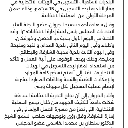
البلديات لاستقبال التسجيل في الهيئات الانتخابية في
مقار البلدية لبدء التسجيل في 15 سبتمبر، وذلك ضمن
المرحلة الأولى من العملية الانتخابية.
وقال سعادة أحمد سعيد الجروان، عضو اللجنة العليا
لانتخابات المجلس رئيس لجنة إدارة الانتخابات: "زار وفد
اللجنة في اليوم الأول بلدية دبا الحصن، وخورفكان،
وكلباء، وفي اليوم الثاني بلدية المدام، والذيد ومليحة،
وفي اليوم الثالث بلدية مدينة الشارقة، والبطائح،
ومليحة، وذلك بهدف الوقوف على آلية العمل والتأكد
من استعداد المقار لبدء التسجيل في الهيئات
الانتخابية"، لافتاً إلى أنه تم تسخير كافة الموارد
والإمكانات التقنية والفنية وطاقات الموارد البشرية
لإتمام عملية التسجيل بكل سهولة ويسر.
وأشار الجروان إلى أن نجاح التجربة الانتخابية السابقة،
شكلت دافعاً لتكثيف الجهود من خلال تيسير العملية
الانتخابية، التي تعزز من مسيرة العمل البرلماني في
إمارة الشارقة، وفق رؤى وتوجيهات صاحب السمو الشيخ
الدكتور سلطان بن محمد القاسمي عضو المجلس