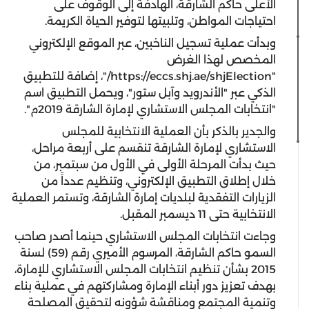
الأعلى حاكم الشارقة، الهادفة إلى الوقوف على
احتياجات المواطن، وتلبيتها لتوفير الحياة الكريمة.
وبدأت عملية تسجيل الناخبين، عبر الموقع الإلكتروني
المخصص لهذا الغرض
"https://eccs.shj.ae/shjElection/"، إضافة للتطبيق
الذكي عبر "الأندرويد وآبل ستور"، ويحمل التطبيق اسم
"انتخابات المجلس الاستشاري لإمارة الشارقة 2019م".
والجدير بالذكر بأن العملية الانتخابية للمجلس
الاستشاري لإمارة الشارقة تنقسم على أربعة مراحل،
حيث بدأت المرحلة الأولى في الأول من سبتمبر، من
خلال إطلاق التطبيق الإلكتروني، وتنظيم عدداً من
الزيارات التفقدية لبلديات إمارة الشارقة، وتستمر العملية
الانتخابية حتى 11 ديسمبر المقبل.
وجاءت انتخابات المجلس الاستشاري حينما أصدر صاحب
السمو حاكم الشارقة، المرسوم الأميري رقم (59) لسنة
2015 بشأن تنظيم انتخابات المجلس الاستشاري للإمارة،
بهدف تعزيز دور أبناء الإمارة ومشاركتهم في عملية بناء
وتنمية المجتمع ومناقشة شؤونه لتحقيق المصلحة