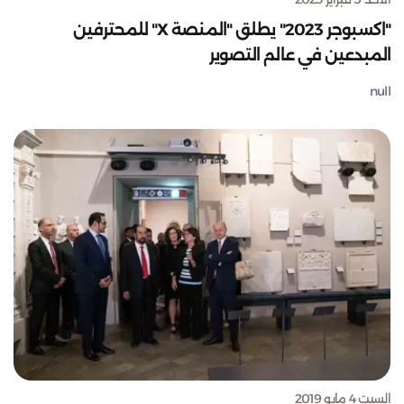
"اكسبوجر 2023" يطلق "المنصة X" للمحترفين
المبدعين في عالم التصوير
null
السبت 4 مايو 2019